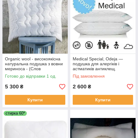
Organic wool - високоякісна
Medical Special, Odeja —
натуральна подушка з вовни
подушка для алергіків і
мериноса - (Слов
астматиків антиклещ.
Готово до відправки 1 од.
Під замовлення
5 300
2 600
₴
₴
Купити
Купити
стирка 60*