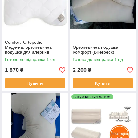
Comfort Ortopedic —
Медична, ортопедична
Ортопедична подушка
подушка для алергіків і
Комфорт (Billerbeck)
астматиків — Odeja
Готово до відправки 1 од.
Готово до відправки 1 од.
1 870
2 200
₴
₴
Купити
Купити
натуральный латекс