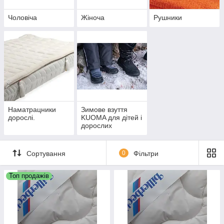
Чоловіча
Жіноча
Рушники
Наматрацники
Зимове взуття
дорослі.
KUOMA для дітей і
дорослих
Сортування
0
Фільтри
Топ продажів