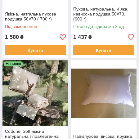
Пухова, натуральна, м'яка,
Якісна, натrальна пухова
невисока подушка 50×70,
подушка 50×70 ( 700 г)
(600 г)
Під замовлення
Готово до відправки 2 од.
1 580
1 437
₴
₴
Купити
Купити
Новинка
Cottonel Soft якісна
натуральна гіпоалергенна
Напівпухова, висока, пружна