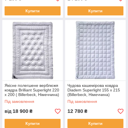
Купити
Купити
Якісне полегшене верблюжя
Чудова кашемірова ковдра
ковдра Brilliant Superlight 220
Diadem Superlight 155 х 215
х 200 ( Billerbeck, Німеччина)
(Billerbeck, Німеччина)
Під замовлення
Під замовлення
18 900
12 780
від
₴
₴
Купити
Купити