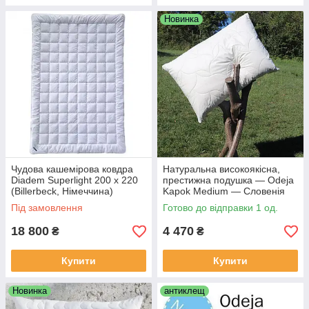
Новинка
Чудова кашемірова ковдра
Натуральна високоякісна,
Diadem Superlight 200 х 220
престижна подушка — Odeja
(Billerbeck, Німеччина)
Kapok Medium — Словенія
Під замовлення
Готово до відправки 1 од.
18 800
4 470
₴
₴
Купити
Купити
Новинка
антиклещ