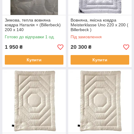
Зимова, тепла вовняна
Вовняна, якісна ковдра
ковдра Наталія + (Billerbeck)
Meisterklasse Uno 220 х 200 (
200 х 140
Billerbeck )
Готово до відправки 1 од.
Під замовлення
1 950
20 300
₴
₴
Купити
Купити