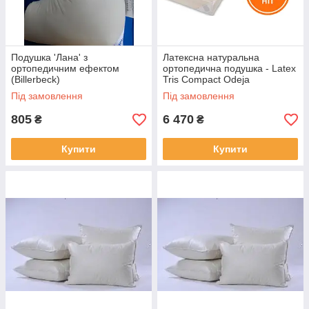
Подушка 'Лана' з
Латексна натуральна
ортопедичним ефектом
ортопедична подушка - Latex
(Billerbeck)
Tris Compact Odeja
(Словенія)
Під замовлення
Під замовлення
805
6 470
₴
₴
Купити
Купити