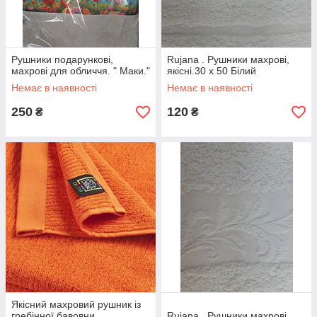
Рушники подарункові,
Rujana . Рушники махрові,
махрові для обличчя. " Маки."
якісні.30 х 50 Білий
Немає в наявності
Немає в наявності
250
120
₴
₴
Якісний махровий рушник із
гребінної бавовни.
Rujana . Рушники махрові,