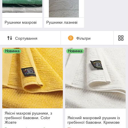
Рушники махрові
Рушники лазневі
Сортування
0
Фільтри
Новинка
Новинка
Якісні махрові рушники, з
гребінної бавовни. Color
Якісний махровий рушник із
Жовте
гребінної бавовни. Кремове