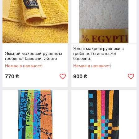
Якісні махрові рушники з
Якісний махровий рушник із
гребінної єгипетської
гребінної бавовни. Жовте
бавовни.
Немає в наявності
Немає в наявності
770
900
₴
₴