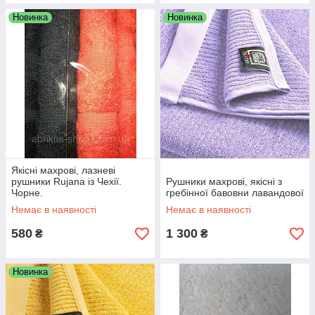
Новинка
Новинка
Якісні махрові, лазневі
рушники Rujana із Чехії.
Рушники махрові, якісні з
Чорне.
гребінної бавовни лавандової
Немає в наявності
Немає в наявності
580
1 300
₴
₴
Новинка