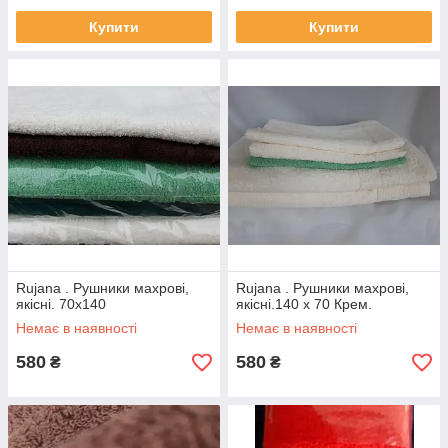
Купити
Купити
Rujana . Рушники махрові,
Rujana . Рушники махрові,
якісні. 70х140
якісні.140 х 70 Крем.
Немає в наявності
Немає в наявності
580
580
₴
₴