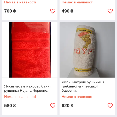
Немає в наявності
Немає в наявності
700
490
₴
₴
Якісні махрові рушники з
Якісні чеські махрові, банні
гребінної єгипетської
рушники Rujana Червоне.
бавовни.
Немає в наявності
Немає в наявності
580
620
₴
₴