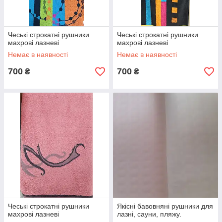
Чеські строкатні рушники
Чеські строкатні рушники
махрові лазневі
махрові лазневі
Немає в наявності
Немає в наявності
700
700
₴
₴
Чеські строкатні рушники
Якісні бавовняні рушники для
махрові лазневі
лазні, сауни, пляжу.