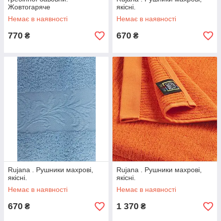
Жовтогаряче
якісні.
Немає в наявності
Немає в наявності
770
670
₴
₴
Rujana . Рушники махрові,
Rujana . Рушники махрові,
якісні.
якісні.
Немає в наявності
Немає в наявності
670
1 370
₴
₴