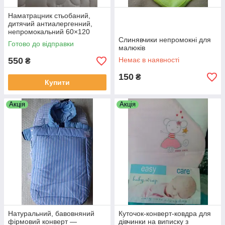
Наматрацник стьобаний,
дитячий антиалергенний,
непромокальний 60×120
Слинявчики непромокні для
Готово до відправки
малюків
550
Немає в наявності
₴
150
₴
Купити
Акція
Акція
Натуральний, бавовняний
Куточок-конверт-ковдра для
фірмовий конверт —
дівчинки на виписку з