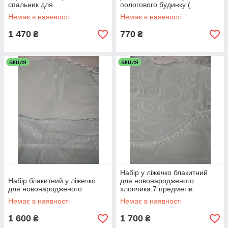
спальник для
пологового будинку (
новонародженого з Іспанії
Польща)
Немає в наявності
Немає в наявності
1 470
770
₴
₴
акция
акция
Набір у ліжечко блакитний
Набір блакитний у ліжечко
для новонародженого
для новонародженого
хлопчика.7 предметів
Немає в наявності
Немає в наявності
1 600
1 700
₴
₴