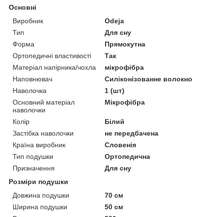
Основні
Виробник
Odeja
Тип
Для сну
Форма
Прямокутна
Ортопедичні властивості
Так
Матеріал напірника/чохла
мікрофібра
Наповнювач
Силіконізованне волокно
Наволочка
1 (шт)
Основний матеріал
Мікрофібра
наволочки
Колір
Білий
Застібка наволочки
не передбачена
Країна виробник
Словенія
Тип подушки
Ортопедична
Призначення
Для сну
Розміри подушки
Довжина подушки
70 см
Ширина подушки
50 см