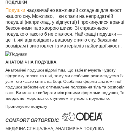
ПОДУШКИ
Подушки
надзвичайно важливий складник для якості
нашого сну. Можливо, ви спали на непридатній
подушці (наприклад, у відпустці) і прокинулися вранці
безсонними та з хворою шиєю. Зі справжньою
подушкою такого б не сталося. Найкращі подушки —
це ті, які відповідають вашому стилю сну, бажаним
розмірам і виготовлені з матеріалів найвищої якості
.
АНАТОМІЧНА ПОДУШКА.
Анатомічні подушки відомі тим, що забезпечують чудову
підтримку голови та шиї, тому ми особливо рекомендуємо їх
усім, хто часто спить на боці. Особлива форма анатомічної
подушки забезпечує оптимальне положення тіла та розподіл
ваги. Ви можете вибирати між різними формами подушок, їх
твердістю, жорсткістю, ступенем гнучкості, пружністю.
Пропонуємо подушку
COMFORT
ORTOPEDIC
МЕДИЧНА СПЕЦІАЛЬНА, АНАТОМІЧНА ПОДУШКА