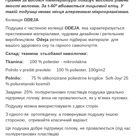
якості волокна. За t-60* вбивається лицьовий кліщ. У
такій подушці немає місця алергенним мікроорганізмам.
Колекція
ODEJA
Подушка є частиною колекції
ODEJA
, яка характеризується
престижними матеріалами, чудовим дизайном і ретельним
виробництвом.
Odeja
ретельно підбирає матеріали для
вашого здорового сну та гарного самопочуття.
Склад: тканина стьобаної наволочки:
Tkanina:
100 % poliester - mikrovlakna
Polnilo v prešiti prevleki: 100 % poliester, 100g/m2
Polnilo:
75 % silikonizirane poliestrne kroglice Soft-Joy/ 25
% poliuretanski kosmiči
Завдяки 25% поліуретанових пластівців подушка ідеально
підтримує голову, вона не провалюється, як у м'яких пухових.
Подушку можна використовувати з двох сторін.
З одного-як ортопедичну, а повернувши подушку іншою
стороною, отримайте класичний варіант.
Ця подушка добре підтримує голову, не провалюється (під час
поліуретанових пластівців)