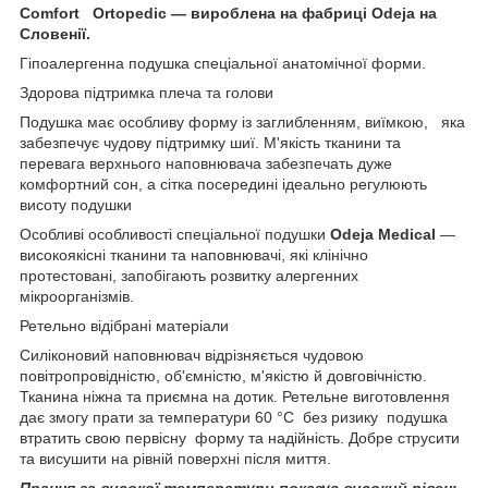
Comfort Оrtopedic — вироблена на фабриці Odeja на
Словенії.
Гіпоалергенна подушка спеціальної анатомічної форми.
Здорова підтримка плеча та голови
Подушка має особливу форму із заглибленням, виїмкою, яка
забезпечує чудову підтримку шиї. М'якість тканини та
перевага верхнього наповнювача забезпечать дуже
комфортний сон, а сітка посередині ідеально регулюють
висоту подушки
Особливі особливості спеціальної подушки
Odeja Medical
—
високоякісні тканини та наповнювачі, які клінічно
протестовані, запобігають розвитку алергенних
мікроорганізмів.
Ретельно відібрані матеріали
Силіконовий наповнювач відрізняється чудовою
повітропровідністю, об'ємністю, м'якістю й довговічністю.
Тканина ніжна та приємна на дотик. Ретельне виготовлення
дає змогу прати за температури 60 °C без ризику подушка
втратить свою первісну форму та надійність. Добре струсити
та висушити на рівній поверхні після миття.
Прання за високої температури показує високий рівень