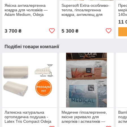
Якісна антиалергенна
Supersoft Extra-особливо-
Прес
ковдра для чоловіків —
тепла, гіпоалергенна
мерi
Adam Medium, Odeja
ковдра, антиклещ для
140x
(Словіння)
алергіків (Словіння)
Odej
11 
3 700
5 300
₴
₴
Подібні товари компанії
Латексна натуральна
Медичне гіпоалергенне,
Bamb
ортопедична подушка -
якісне укривало для
поду
Latex Tris Compact Odeja
алергіків і астматиків —
астм
(Словенія)
Medical Medium 140 x 200.