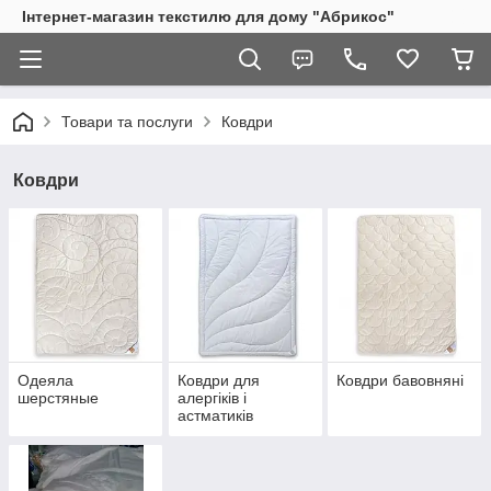
Інтернет-магазин текстилю для дому "Абрикос"
Товари та послуги
Ковдри
Ковдри
Одеяла
Ковдри для
Ковдри бавовняні
шерстяные
алергіків і
астматиків