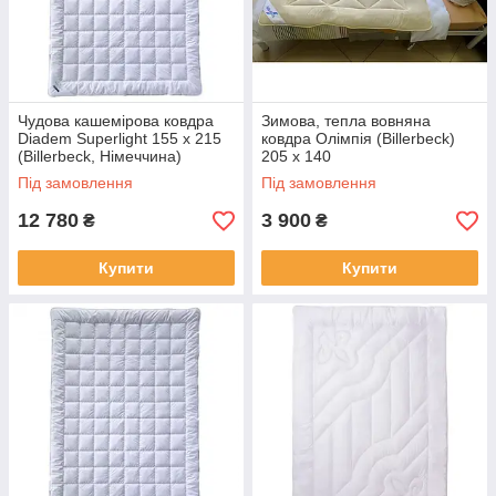
Чудова кашемірова ковдра
Зимова, тепла вовняна
Diadem Superlight 155 х 215
ковдра Олімпія (Billerbeck)
(Billerbeck, Німеччина)
205 х 140
Під замовлення
Під замовлення
12 780
3 900
₴
₴
Купити
Купити