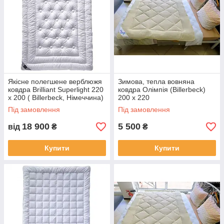
Якісне полегшене верблюжя
Зимова, тепла вовняна
ковдра Brilliant Superlight 220
ковдра Олімпія (Billerbeck)
х 200 ( Billerbeck, Німеччина)
200 х 220
Під замовлення
Під замовлення
18 900
5 500
від
₴
₴
Купити
Купити