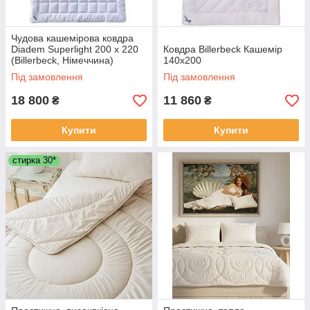
Чудова кашемірова ковдра
Diadem Superlight 200 х 220
Ковдра Billerbeck Кашемір
(Billerbeck, Німеччина)
140х200
Під замовлення
Під замовлення
18 800
11 860
₴
₴
Купити
Купити
стирка 30*