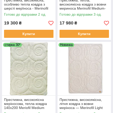
Престижна, високякісна,
Престижна, тепла,
особливо тепла ковдра з
високоякісна ковдра з вовни
шерсті мерІноса - Merinofil
мериноса Merinofil Medium-
Extra 220х200
220 х 200 (Словіння)
Готово до відправки 2 од.
Готово до відправки 3 од.
19 300
17 980
₴
₴
Купити
Купити
стирка 30*
Новинка
Престижна, високояiсна
Престижна, високоякісна,
мерiносова, тепла ковдра
літня ковдра з вовни
140x200 Meriofil Medium
меріноса — Merinofil Light
Odeja, Словенія