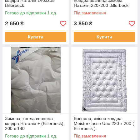
ковдра Наталія 140х205
Ковдра вовняна зимова
Billerbeck
Наталія 220х200 Billerbeck
Готово до відправки 1 од.
Під замовлення
2 650
3 850
₴
₴
Купити
Купити
Зимова, тепла вовняна
Вовняна, якісна ковдра
ковдра Наталія + (Billerbeck)
Meisterklasse Uno 220 х 200 (
200 х 140
Billerbeck )
Готово до відправки 1 од.
Під замовлення