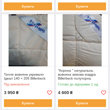
Купити
Купити
"Корона " натуральна,
Тепле вовняне укривало
вовняна зимова ковдра
Ідеал 140 × 205 Billerbeck.
Billerbeck полуторна.
Під замовлення
Готово до відправки 1 од.
3 950
4 600
₴
₴
Купити
Купити