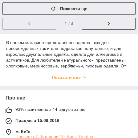
Показати ще
1
/ 4
В нашем магазине представлены одеяла: как для
новорожденных,так и для подростков полуторные, и для
взрослых двуспальные одеяла, одеяла для аллергиков и
астматиков. Для любителей натурального- представлены:
хлопковые, мериносовые, верблюжьи, пуховые одеяла. От
особо теплых одеял до облегченных летних. Хотите купить
Показати все
одеяло которое можно стирать, или одеяло для туризма? В
нашем магазине есть товары на любой вкус.
Про нас
93% позитивних з 44 відгуків за рік
Працює з 15.08.2016
м. Київ
Проспект С. Бандери 10, Київ, Україна