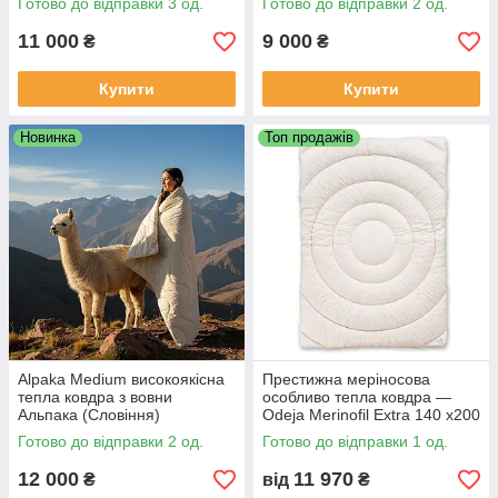
Готово до відправки 3 од.
Готово до відправки 2 од.
11 000
9 000
₴
₴
Купити
Купити
Новинка
Топ продажів
Alpaka Medium високоякісна
Престижна меріносова
тепла ковдра з вовни
особливо тепла ковдра —
Альпака (Словіння)
Odeja Merinofil Extra 140 x200
Словіння
Готово до відправки 2 од.
Готово до відправки 1 од.
12 000
11 970
₴
від
₴