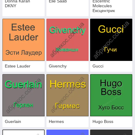
Donna Karan
Elie Saab
Escentric
DKNY
Molecules
Ексцентрик
Молекула
Estee Lauder
Givenchy
Gucci
Guerlain
Hermes
Hugo Boss