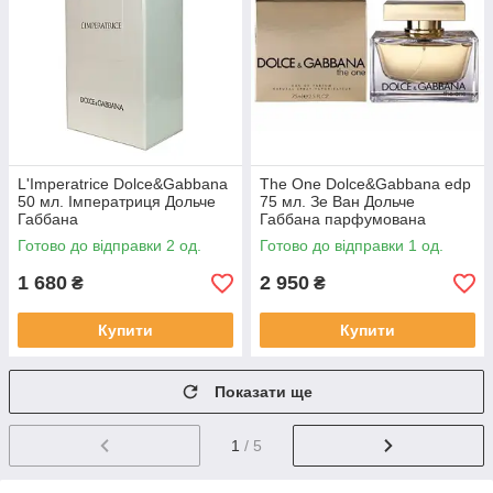
L'Imperatrice Dolce&Gabbana
The One Dolce&Gabbana edp
50 мл. Імператриця Дольче
75 мл. Зе Ван Дольче
Габбана
Габбана парфумована
жіноча
Готово до відправки 2 од.
Готово до відправки 1 од.
1 680
2 950
₴
₴
Купити
Купити
Показати ще
1
/ 5