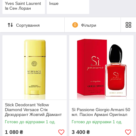
Yves Saint Laurent
Інше
Ів Сен Лоран
Сортування
0
Фільтри
Stick Deodorant Yellow
Diamond Versace Стік
Sì Passione Giorgio Armani 50
Дезодорант Жовтий Діамант
мл. Пасіон Армані Оригінал
Версаче
Готово до відправки 1 од.
Готово до відправки 1 од.
1 080
3 400
₴
₴