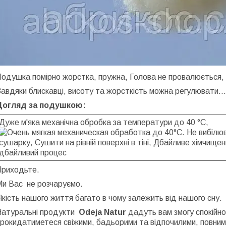
одушка помірно жорстка, пружна, Голова не провалюється, я
авдяки блискавці, висоту та жорсткість можна регулювати..
Догляд за подушкою:
Дуже м'яка механічна обробка за температури до 40 °C,
Не вибілюв
сушарку, Сушити на рівній поверхні в тіні, Дбайливе хімчищ
дбайливий процес
Приходьте.
Ми Вас не розчаруємо.
кість нашого життя багато в чому залежить від нашого сну.
Натуральні продукти
Odeja Natur
дадуть вам змогу спокійно
рокидатиметеся свіжими, бадьорими та відпочилими, повними