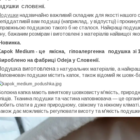
ПІДУШКИ СЛОВЕНІЇ.
Подушки
надзвичайно важливий складник для якості нашого 
епіддатливій вам подушці (наприклад, у відпустці) і прокину
правжньою подушкою такого б не сталося. Найкращі подушки
ну, бажаним розмірам і виготовлені з матеріалів найвищої яко
Новинка.
Kapok Medium - це якісна, гіпоалергенна подушка зі 
Вироблено на фабриці Odeja у Словенії.
Подушка виготовлена
з натуральних матеріалів, а найкращ
аповнювач подушки містить капок, також відомий як шовк-б
олокна капка мають виняткову шовковисту м'якість, природну
ліщів. Тканина подушки та частина наповнювача — це органіч
юбить спати в дуже природному, свіжому та ніжному кліматі.
акож дає можливість регулювати висоту та м'якість подушки