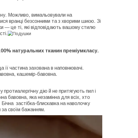
сну. Можливо, вимальовували на
лися вранці безсонними та з хворими шиєю. Зі
 — це ті, які відповідають вашому стилю
сті.
100% натуральних тканин преміумкласу.
а її частина захована в наповнювачі.
авовна, кашемір-бавовна.
 протиалергічну дію й не притягують пил і
на бавовна, яка незамінна для всіх, хто
 Бічна застібка-блискавка на наволочку
 за своїм бажанням.