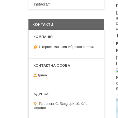
Instagram
н
с
КОНТАКТИ
с
Інтернет-магазин Абрикос.com.ua
Н
Ірина
В
к
л
т
Проспект С. Бандери 10, Київ,
Україна