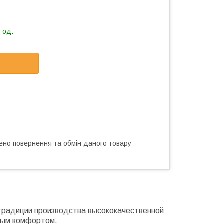
 од.
ено повернення та обмін даного товару
 традиции производства высококачественной
ным комфортом.