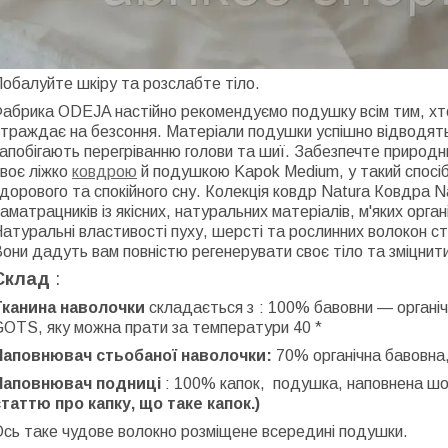
обалуйте шкіру та розслабте тіло.
Фабрика
ODEJA
настійно рекомендуємо подушку всім тим, хто 
страждає на безсоння.
Матеріали подушки успішно відводять в
апобігають перегріванню голови та шиї. Забезпечте природн
воє ліжко
ковдрою
й подушкою Kapok Medium, у такий спосіб
дорового та спокійного сну. Колекція ковдр Natura Ковдра N
аматрацників із якісних, натуральних матеріалів, м'яких орг
атуральні властивості пуху, шерсті та рослинних волокон с
они дадуть вам повністю регенерувати своє тіло та зміцнити
Склад
:
Тканина наволочки
складається з
: 100% бавовни — органічн
GOTS, яку можна прати за температури 40 *
Наповнювач стьобаної наволочки:
70% органічна бавовна
Наповнювач подниці
:
100% капок,
подушка, наповнена шо
статтю про капку, що таке капок.)
сь таке чудове волокно розміщене всередині подушки.