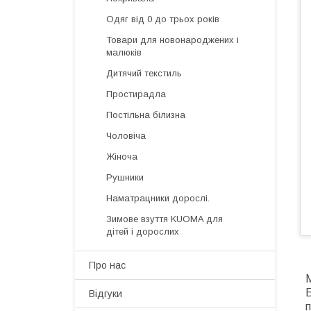
Одяг від 0 до трьох років
Товари для новонароджених і
малюків
Дитячий текстиль
Простирадла
Постільна білизна
Чоловіча
Жіноча
Рушники
Наматрацники дорослі.
Зимове взуття KUOMA для
дітей і дорослих
Про нас
М
Відгуки