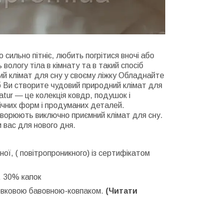
сильно пітніє, любить погрітися вночі або
ологу тіла в кімнату та в такий спосіб
ий клімат для сну у своєму ліжку Обладнайте
 Ви створите чудовий природний клімат для
atur — це колекція ковдр, подушок і
анічних форм і продуманих деталей.
творюють виключно приємний клімат для сну.
 вас для нового дня.
ої, ( повітропроникного) із сертифікатом
, 30% капок
вковою бавовною-ковпаком.
(Читати