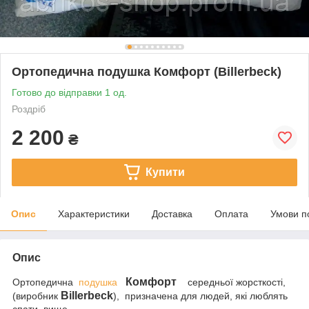
Ортопедична подушка Комфорт (Billerbeck)
Готово до відправки 1 од.
Роздріб
2 200
₴
Купити
Опис
Характеристики
Доставка
Оплата
Умови п
Опис
Комфорт
Ортопедична
подушка
середньої жорсткості,
Billerbeck
(виробник
), призначена для людей, які люблять
спати вище.