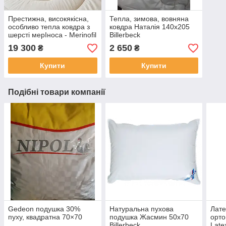
Престижна, високякісна,
Тепла, зимова, вовняна
особливо тепла ковдра з
ковдра Наталія 140х205
шерсті мерІноса - Merinofil
Billerbeck
Extra 220х200
19 300
2 650
₴
₴
Купити
Купити
Подібні товари компанії
Gedeon подушка 30%
Натуральна пухова
Лате
пуху, квадратна 70×70
подушка Жасмин 50х70
орто
Billerbeck.
Late