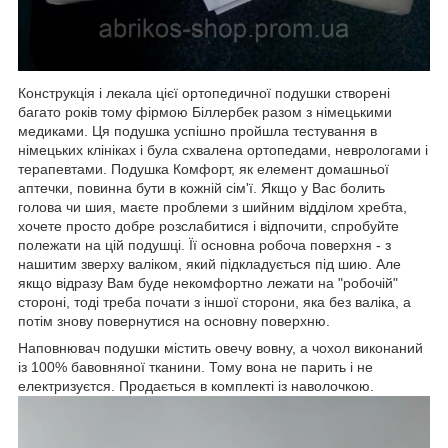
Конструкція і лекала цієї ортопедичної подушки створені
багато років тому фірмою Біллербек разом з німецькими
медиками. Ця подушка успішно пройшла тестування в
німецьких клініках і була схвалена ортопедами, неврологами і
терапевтами. Подушка Комфорт, як елемент домашньої
аптечки, повинна бути в кожній сім'ї. Якщо у Вас болить
голова чи шия, маєте проблеми з шийним відділом хребта,
хочете просто добре розслабитися і відпочити, спробуйте
полежати на цій подушці. Її основна робоча поверхня - з
нашитим зверху валіком, який підкладується під шию. Але
якщо відразу Вам буде некомфортно лежати на "робочій"
стороні, тоді треба почати з іншої сторони, яка без валіка, а
потім знову повернутися на основну поверхню.
Наповнювач подушки містить овечу вовну, а чохол виконаний
із 100% бавовняної тканини. Тому вона не парить і не
електризуєтся. Продається в комплекті із наволочкою.