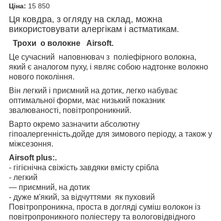
Ціна:
15 850
Ця ковдра, з огляду на склад, можна
використовувати алергікам і астматикам.
Трохи о волокне Airsoft.
Це сучасний наповнювач з поліефірного волокна,
який є аналогом пуху, і являє собою надтонке волокно
нового покоління.
Він легкий і приємний на дотик, легко набуває
оптимальної форми, має низький показник
звалюваності, повітропроникний.
Варто окремо зазначити абсолютну
гіпоалергенність.
дойде для зимового періоду, а також у
міжсезоння.
Airsoft plus:.
- гігієнічна свіжість завдяки вмісту срібла
- легкий
— приємний, на дотик
- дуже м'який, за відчуттями як пуховий
Повітропроникна, проста в догляді суміш волокон із
повітропроникного поліестеру та вологовідвідного