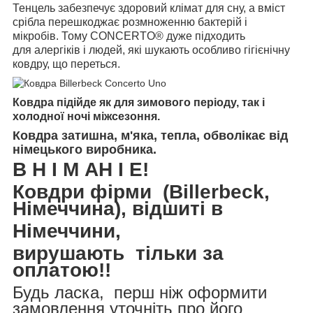
Тенцель забезпечує здоровий клімат для сну, а вміст
срібла перешкоджає розмноженню бактерій і
мікробів. Тому CONCERTO® дуже підходить
для
алергіків
і людей, які шукають особливо гігієнічну
ковдру, що переться.
Ковдра підійде як для зимового періоду, так і
холодної ночі міжсезоння.
Ковдра затишна, м'яка, тепла, обволікає від
німецького виробника.
В Н І М АН І Е!
Ковдри фірми (Billerbeck,
Німеччина), відшиті в
Німеччини,
вирушають тільки за
оплатою!!
Будь ласка, перш ніж оформити
замовлення уточніть про його