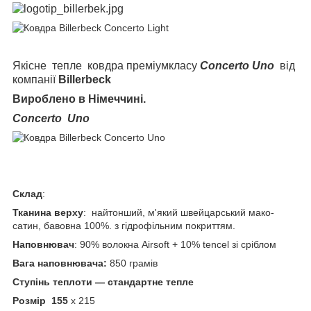
Якісне тепле ковдра преміумкласу
Concerto
Uno
від
компанії
Billerbeck
Вироблено в Німеччині.
Concerto Uno
Склад
:
Тканина верху
: найтонший, м'який швейцарський мако-
сатин, бавовна 100%. з гідрофільним покриттям.
Наповнювач
: 90% волокна Airsoft + 10% tencel зі сріблом
Вага наповнювача:
850 грамів
Ступінь теплоти — стандартне тепле
Розмір 155
х 215