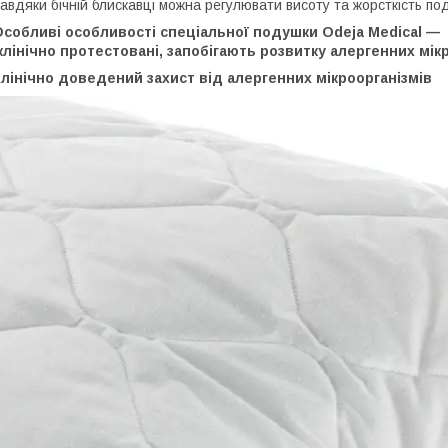
авдяки бічній блискавці можна регулювати висоту та жорсткість по
собливі особливості спеціальної подушки Odeja Medical — в
лінічно протестовані, запобігають розвитку алергенних мікр
лінічно доведений захист від алергенних мікроорганізмів