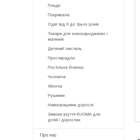
Пледи
Покривала
Одяг від 0 до трьох років
Товари для новонароджених і
малюків
Дитячий текстиль
Простирадла
Постільна білизна
Чоловіча
Жіноча
Рушники
Наматрацники дорослі.
Зимове взуття KUOMA для
дітей і дорослих
Про нас