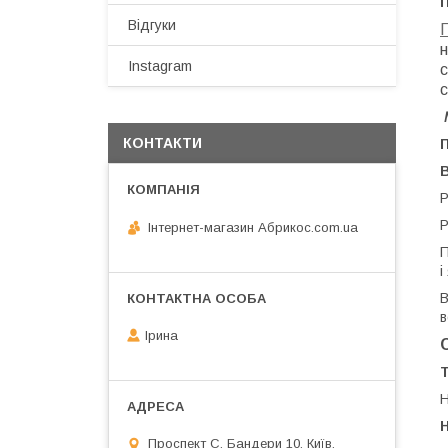
Відгуки
н
Instagram
с
с
КОНТАКТИ
Р
Р
Інтернет-магазин Абрикос.com.ua
П
і
В
в
Ірина
Н
Проспект С. Бандери 10, Київ,