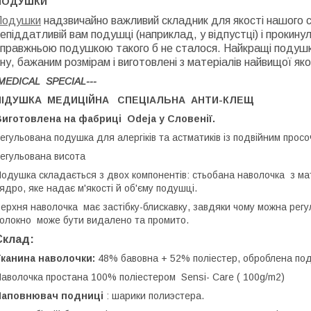
ПОДУШКИ
Подушки
надзвичайно важливий складник для якості нашого 
епіддатливій вам подушці (наприклад, у відпустці) і прокину
правжньою подушкою такого б не сталося. Найкращі подушки
ну, бажаним розмірам і виготовлені з матеріалів найвищої яко
MEDICAL SPECIAL---
ПІДУШКА МЕДИЦІЙНА СПЕЦІАЛЬНА АНТИ-КЛЕЩ
Виготовлена на фабриці
Odeja у Словенії.
егульована подушка для алергіків та астматиків із подвійним про
егульована висота
одушка складається з двох компонентів: стьобана наволочка з мате
 ядро, яке надає м'якості й об'єму подушці.
ерхня наволочка має застібку-блискавку, завдяки чому можна регу
олокно може бути видалено та промито.
Склад:
Тканина наволочки:
48% бавовна + 52% поліестер, оброблена подв
аволочка простана 100% поліестером Sensi- Care ( 100g/m2)
Наповнювач подниці
: шарики полиэстера.