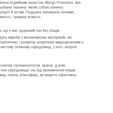
ена подвійним захистом Allergo-Protection, яка
Стьобана тканина являє собою клінічно
лергії й астми. Подушка заповнена легкими,
ність і тривалу м'якість.
я, що у вас здоровий сон без кліщів.
одять вироби з високоякісних матеріалів, які
оргненню, і розвитку алергічних мікроорганізмів у
 чистому сплячому середовищі, у кого алергія
гологом і пульмонологом країни д-ром.
и їхнє середовище сну від проникнення кліщів,
 свіжу сплячу атмосферу, ви можете ефективно