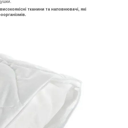
душки.
исокоякісні тканини та наповнювачі, які
оорганізмів.