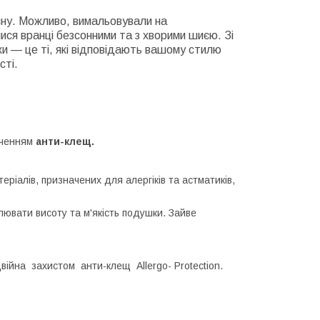
сну. Можливо, вимальовували на
лися вранці безсонними та з хворими шиєю. Зі
 — це ті, які відповідають вашому стилю
сті.
соченням
анти-клещ.
ріалів, призначених для алергіків та астматиків,
лювати висоту та м'якість подушки. Зайве
ійна захистом анти-клещ Allergo- Protection.