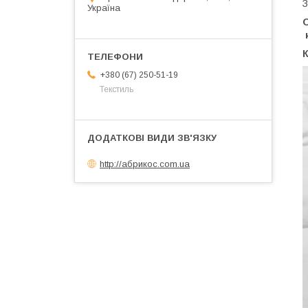
З
Україна
О
к
К
+380 (67) 250-51-19
Текстиль
http://абрикос.com.ua