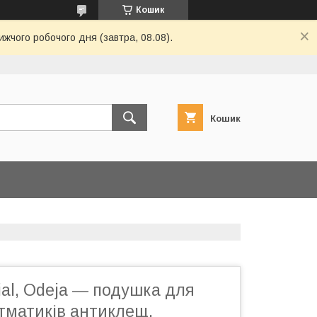
Кошик
жчого робочого дня (завтра, 08.08).
Кошик
ial, Odeja — подушка для
астматиків антиклещ.