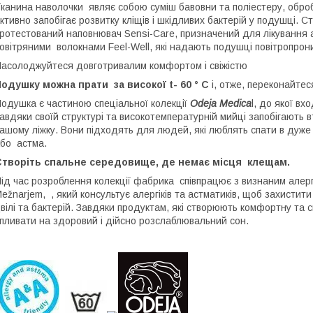
канина наволочки являє собою суміш бавовни та поліестеру, обробл
ктивно запобігає розвитку кліщів і шкідливих бактерій у подушці. 
ротестований наповнювач Sensi-Care, призначений для лікування а
овітряними волокнами Feel-Well, які надають подушці повітропроник
асолоджуйтеся довготривалим комфортом і свіжістю
одушку можна прати за високої t- 60 ° C
і, отже, переконайтес
одушка є частиною спеціальної колекції
Odeja Medica
l, до якої вх
авдяки своїй структурі та високотемпературній мийці запобігають вт
ашому ліжку. Вони підходять для людей, які люблять спати в дуже
бо астма.
Створіть спальне середовище, де немає місця клещам.
ід час розроблення колекції фабрика співпрацює з визнаним алер
ežnarjem, , який консультує алергіків та астматиків, щоб захистит
вілі та бактерій. Завдяки продуктам, які створюють комфортну та
пливати на здоровий і дійсно розслаблювальний сон.