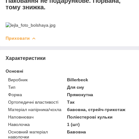
Паковання не подарункове. Порвана,
тому знижка.
Приховати
Характеристики
Основні
Виробник
Billerbeck
Тип
Для сну
Форма
Прямокутна
Ортопедичні властивості
Так
Матеріал напірника/чохла
бавовна, стрейч-трикотаж
Наповнювач
Поліестерові кульки
Наволочка
1 (шт)
Основний матеріал
Бавовна
наволочки