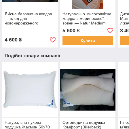
Якісна бавовняна ковдра
Натурально. високоякісна
Дитя
— плед для
ковдра з мериносової
Магн
новонародженого
вовни — Natur Medium
ліже
Manterol (Іспанія)
(Словіння) для
5 600
3 4
₴
новонароджених
4 600
₴
Купити
Подібні товари компанії
Натуральна пухова
Ортопедична подушка
Гіпо
подушка Жасмин 50х70
Комфорт (Billerbeck)
м'як