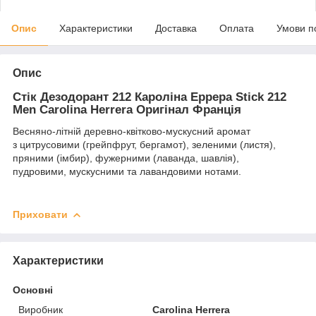
Опис
Характеристики
Доставка
Оплата
Умови п
Опис
Стік Дезодорант 212 Кароліна Еррера Stick 212
Men Carolina Herrera Оригінал Франція
Весняно-літній деревно-квітково-мускусний аромат
з цитрусовими (грейпфрут, бергамот), зеленими (листя),
пряними (імбир), фужерними (лаванда, шавлія),
пудровими, мускусними та лавандовими нотами.
Приховати
Характеристики
Основні
Виробник
Carolina Herrera