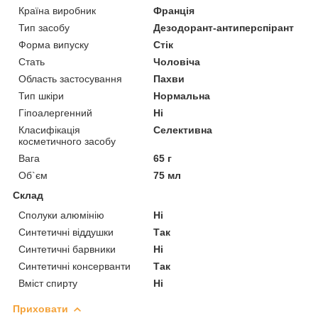
Країна виробник
Франція
Тип засобу
Дезодорант-антиперспірант
Форма випуску
Стік
Стать
Чоловіча
Область застосування
Пахви
Тип шкіри
Нормальна
Гіпоалергенний
Ні
Класифікація
Селективна
косметичного засобу
Вага
65 г
Об`єм
75 мл
Склад
Сполуки алюмінію
Ні
Синтетичні віддушки
Так
Синтетичні барвники
Ні
Синтетичні консерванти
Так
Вміст спирту
Ні
Приховати