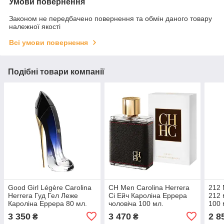
Умови повернення
Законом не передбачено повернення та обмін даного товару
належної якості
Всі умови повернення
Подібні товари компанії
Good Girl Légère Carolina
CH Men Carolina Herrera
212 
Herrera Гуд Гел Леже
Сі Ейч Кароліна Еррера
212 
Кароліна Еррера 80 мл.
чоловіча 100 мл.
100 
3 350
3 470
2 8
₴
₴