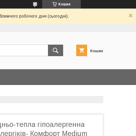
Кошик
ближчого робочого дня (сьогодні).
Кошик
дньо-тепла гіпоалергенна
лергіків- Комфорт Medium