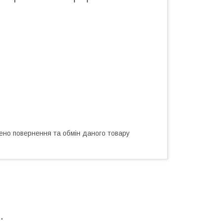
ено повернення та обмін даного товару
M
.