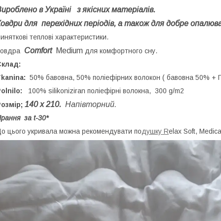
ироблено в Україні з якісних матеріалів.
Ковдри для перехідних періодів, а також для добре опалюв
иняткові теплові характеристики.
Comfort
Medium
Ковдра
для комфортного сну.
Склад:
kanina:
50% бавовна, 50% поліефірних волокон ( бавовна 50% +
olnilo:
100% silikoniziran поліефірні волокна, 300 g/m2
140 х 210.
Напівторний.
озмір;
рання за t-30*
о цього укривала можна рекомендувати по
душку R
elax Soft, Medica