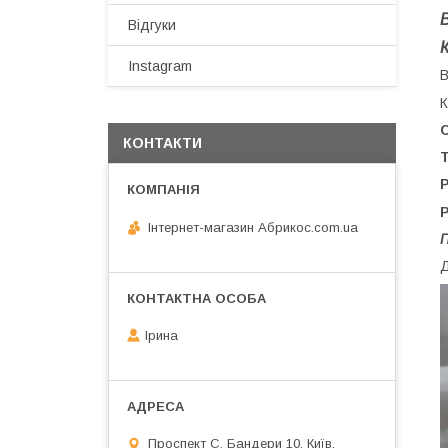
В
Відгуки
Instagram
В
КОНТАКТИ
T
P
Р
Інтернет-магазин Абрикос.com.ua
П
Д
Ірина
Проспект С. Бандери 10, Київ,