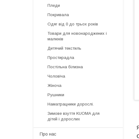
Пледи
Покривала
Одяг від 0 до трьох років
Товари для новонароджених і
малюків
Дитячий текстиль
Простирадла
Постільна білизна
Чоловіча
Жіноча
Рушники
Наматрацники дорослі.
Зимове взуття KUOMA для
дітей і дорослих
Про нас