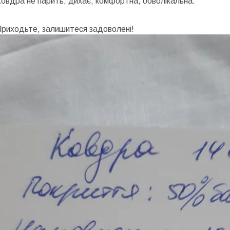
овдра не парить, дихає, комфортна, обволікальна.
Приходьте, залишитеся задоволені!