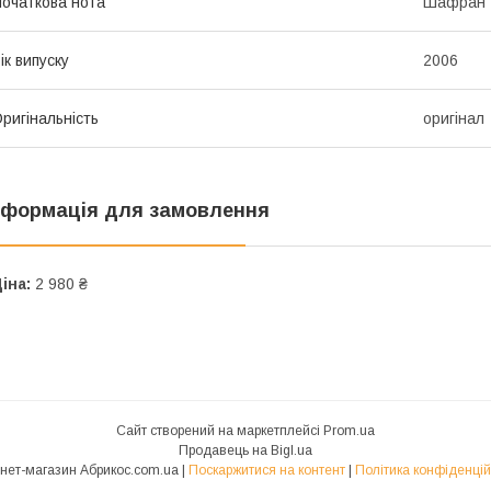
очаткова нота
Шафран
ік випуску
2006
ригінальність
оригінал
нформація для замовлення
іна:
2 980 ₴
Сайт створений на маркетплейсі
Prom.ua
Продавець на Bigl.ua
Інтернет-магазин Абрикос.com.ua |
Поскаржитися на контент
|
Політика конфіденцій