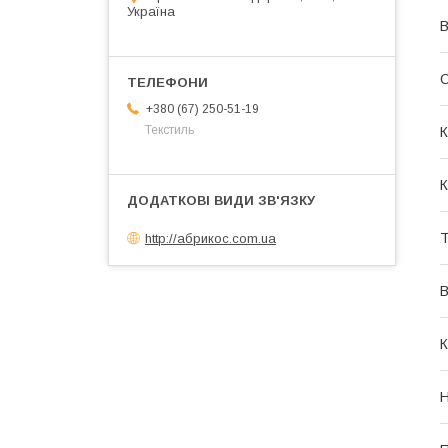
Україна
В
О
+380 (67) 250-51-19
Текстиль
К
К
Т
http://абрикос.com.ua
В
К
Н