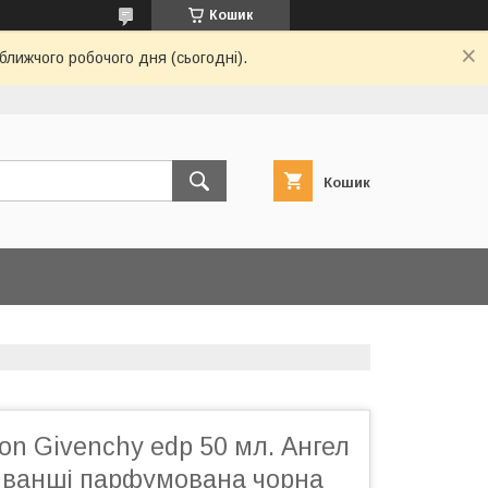
Кошик
ближчого робочого дня (сьогодні).
Кошик
n Givenchy edp 50 мл. Ангел
ванші парфумована чорна