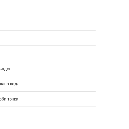
східні
вана вода
Боби тонка