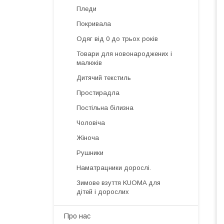
Пледи
Покривала
Одяг від 0 до трьох років
Товари для новонароджених і
малюків
Дитячий текстиль
Простирадла
Постільна білизна
Чоловіча
Жіноча
Рушники
Наматрацники дорослі.
Зимове взуття KUOMA для
дітей і дорослих
Про нас