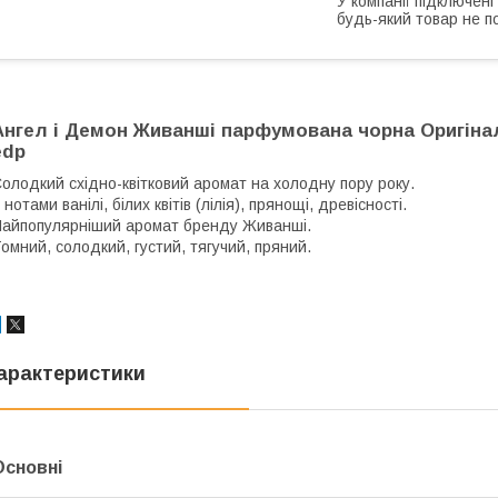
У компанії підключені
будь-який товар не п
Ангел і Демон Живанші парфумована чорна Оригіна
edp
олодкий східно-квітковий аромат на холодну пору року.
 нотами ванілі, білих квітів (лілія), прянощі, древісності.
айпопулярніший аромат бренду Живанші.
омний, солодкий, густий, тягучий, пряний.
арактеристики
Основні