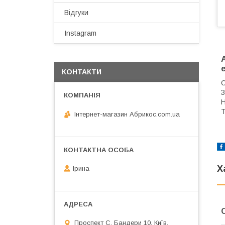
Відгуки
Instagram
КОНТАКТИ
С
З
Н
Т
Інтернет-магазин Абрикос.com.ua
Х
Ірина
Проспект С. Бандери 10, Київ,