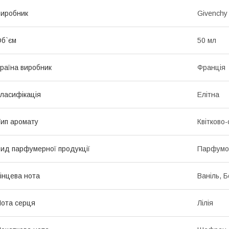
иробник
Givenchy
б`єм
50 мл
раїна виробник
Франція
ласифікація
Елітна
ип аромату
Квітково-
ид парфумерної продукції
Парфумо
інцева нота
Ваніль, 
ота серця
Лілія