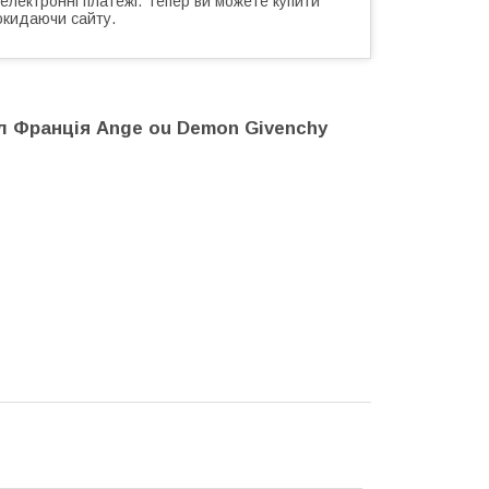
 електронні платежі. Тепер ви можете купити
окидаючи сайту.
л Франція Ange ou Demon Givenchy