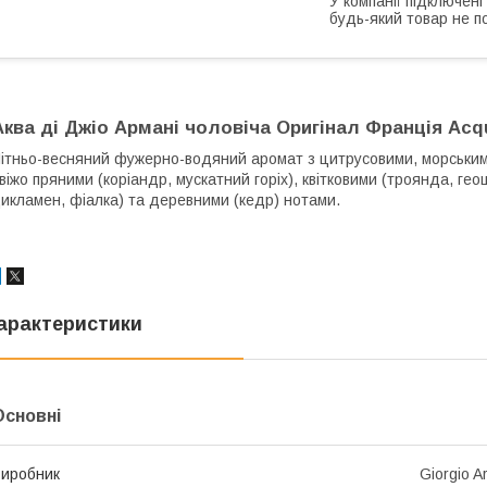
У компанії підключені
будь-який товар не п
Аква ді Джіо Армані чоловіча Оригінал Франція Acqu
ітньо-весняний фужерно-водяний аромат з цитрусовими, морським
віжо пряними (коріандр, мускатний горіх), квітковими (троянда, гео
икламен, фіалка) та деревними (кедр) нотами.
арактеристики
Основні
иробник
Giorgio A