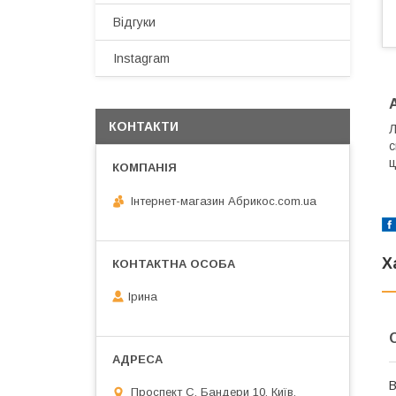
Відгуки
Instagram
КОНТАКТИ
Л
с
ц
Інтернет-магазин Абрикос.com.ua
Х
Ірина
В
Проспект С. Бандери 10, Київ,