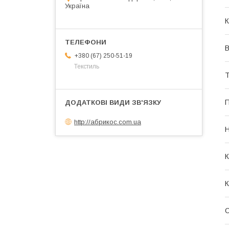
Україна
К
В
+380 (67) 250-51-19
Текстиль
Т
П
http://абрикос.com.ua
Н
К
К
О