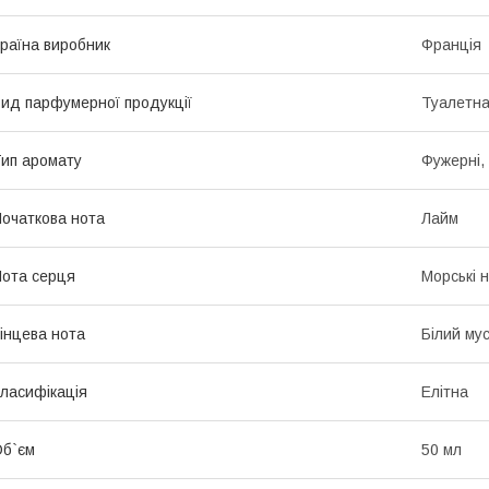
раїна виробник
Франція
ид парфумерної продукції
Туалетна
ип аромату
Фужерні,
очаткова нота
Лайм
ота серця
Морські 
інцева нота
Білий му
ласифікація
Елітна
б`єм
50 мл