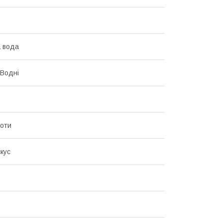
 вода
 Водні
ноти
скус