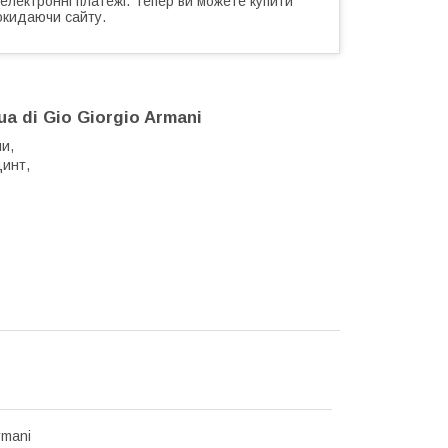
 електронні платежі. Тепер ви можете купити
окидаючи сайту.
a di Gio Giorgio Armani
и,
цинт,
rmani