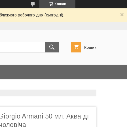
Кошик
ближчого робочого дня (сьогодні).
Кошик
Giorgio Armani 50 мл. Аква ді
чоловіча