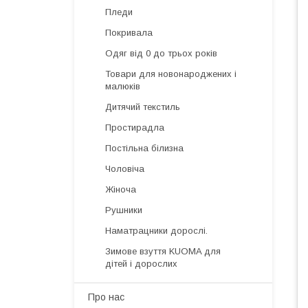
Пледи
Покривала
Одяг від 0 до трьох років
Товари для новонароджених і
малюків
Дитячий текстиль
Простирадла
Постільна білизна
Чоловіча
Жіноча
Рушники
Наматрацники дорослі.
Зимове взуття KUOMA для
дітей і дорослих
Про нас