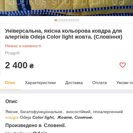
Універсальна, якісна кольорова ковдра для
алергіків Odeja Color light жовта. (Словіння)
Немає в наявності
Роздріб
2 400
₴
Опис
Характеристики
Доставка
Оплата
Умови п
Опис
Якісне, багатофункціональне, зносостійкий, гіпоалергенний
ковдра
Odeja
Сolor light,
Жовте, Сонячне.
Произведено в Словенії.