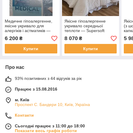
Медичне гіпоалергенне,
Якісне гіпоалергенне
Якіс
якісне укривало для
укривало середньої
(з ш
алергіків і астматиків —
теплоти — Supersoft
капк
Medical Medium 140 x 200.
Medium, (Словіння) 220 х
KAP
6 200
8 070
5 9
₴
₴
Словлення
200
(Сло
Купити
Купити
Про нас
93% позитивних з 44 відгуків за рік
Працює з 15.08.2016
м. Київ
Проспект С. Бандери 10, Київ, Україна
Контакти
Сьогодні працює з 11:00 до 18:00
Показати весь графік роботи