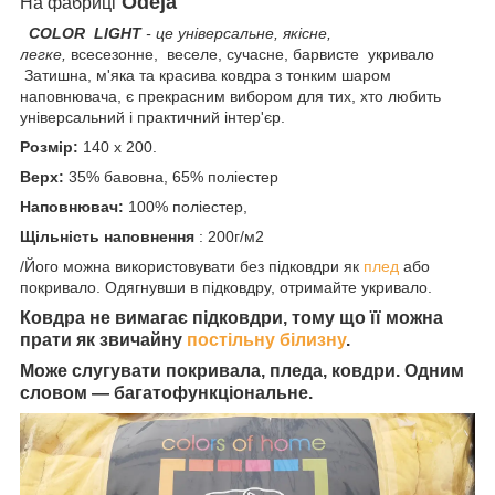
Odeja
На фабриці
COLOR LIGHT
-
це універсальне, якісне,
легке,
всесезонне, веселе, сучасне, барвисте укривало
Затишна, м'яка та красива ковдра з тонким шаром
наповнювача, є прекрасним вибором для тих, хто любить
універсальний і практичний інтер'єр.
Розмір:
140 х 200.
Верх:
35% бавовна, 65% поліестер
Наповнювач:
100% поліестер,
Щільність наповнення
: 200г/м2
/Його можна використовувати без підковдри як
плед
або
покривало. Одягнувши в підковдру, отримайте укривало.
Ковдра не вимагає підковдри, тому що її можна
прати як звичайну
постільну білизну
.
Може слугувати покривала, пледа, ковдри. Одним
словом — багатофункціональне.