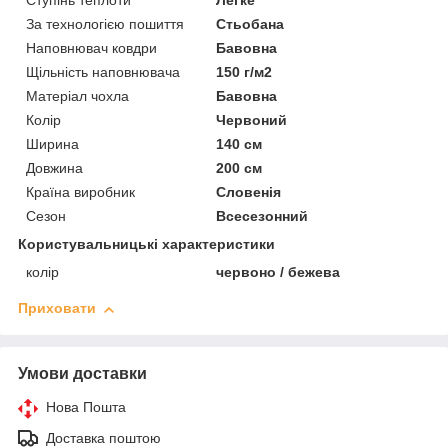
Ступінь теплоти
Легке
За технологією пошиття
Стьобана
Наповнювач ковдри
Бавовна
Щільність наповнювача
150 г/м2
Матеріал чохла
Бавовна
Колір
Червоний
Ширина
140 см
Довжина
200 см
Країна виробник
Словенія
Сезон
Всесезонний
Користувальницькі характеристики
колір
червоно / бежева
Приховати
Умови доставки
Нова Пошта
Доставка поштою