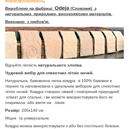
ковдра
-
покривало
.
Odeja
Вироблено на фабриці
(Словіння) з
натуральних, природних, високоякісних матеріалів.
Виконано з любов'ю.
Відчуйте легкість
натурального хлопка.
Чудовий вибір для спекотних літніх ночей.
Натуральна, бавовняна легка ковдра зі 100% бавовни в
тканині та наповнювача є ідеальним вибором для спекотних
літніх ночей. Ковдра створює свіжий і повітряний природний
клімат для спальні, і ви можете використовувати його як
покривала, або взяти на пікнік.
Розмір:
200x140 см
Міцне та універсальне.
Ковдра можна використовувати з або без постільної білизни.