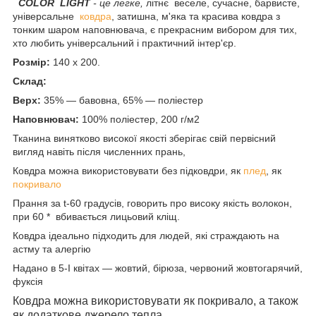
COLOR LIGHT
-
це легке,
літнє веселе, сучасне, барвисте,
універсальне
ковдра
, затишна, м'яка та красива ковдра з
тонким шаром наповнювача, є прекрасним вибором для тих,
хто любить універсальний і практичний інтер'єр.
Розмір:
140 х 200.
Склад:
Верх:
35% — бавовна, 65% — поліестер
Наповнювач:
100% поліестер, 200 г/м2
Тканина винятково високої якості зберігає свій первісний
вигляд навіть після численних прань,
Ковдра можна використовувати без підковдри, як
плед
, як
покривало
Прання за t-60 градусів, говорить про високу якість волокон,
при 60 * вбивається лицьовий кліщ.
Ковдра ідеально підходить для людей, які страждають на
астму та алергію
Надано в 5-І квітах — жовтий, бірюза, червоний жовтогарячий,
фуксія
Ковдра можна використовувати як покривало, а також
як додаткове джерело тепла.