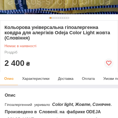
Кольорова універсальна гіпоалергенна
ковдра для алергіків Odeja Color Light жовта
(Словіння)
Немає в наявності
Роздріб
2 400
₴
Опис
Характеристики
Доставка
Оплата
Умови п
Опис
Сolor light, Жовте, Сонячне.
Гіпоалергенний укривало
Произведено в Словенії. на фабрике ODEJA