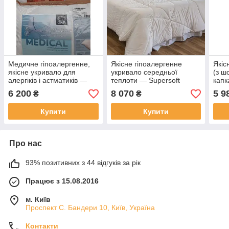
Медичне гіпоалергенне,
Якісне гіпоалергенне
Якіс
якісне укривало для
укривало середньої
(з ш
алергіків і астматиків —
теплоти — Supersoft
капк
Medical Medium 140 x 200.
Medium, (Словіння) 220 х
KAP
6 200
8 070
5 9
₴
₴
Словлення
200
(Сло
Купити
Купити
Про нас
93% позитивних з 44 відгуків за рік
Працює з 15.08.2016
м. Київ
Проспект С. Бандери 10, Київ, Україна
Контакти