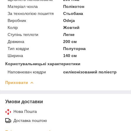
Матеріал чохла
Полікотон
За технологією пошиття
Стьобана
Виробник
Odeja
Колір
Жовтий
Ступінь теплоти
Легке
Довжина
200 см
Тип ковдри
Полуторна
Ширина
140 см
Користувальницькі характеристики
Наповнювач ковдри
силіконізований поліестр
Приховати
Умови доставки
Нова Пошта
Доставка поштою