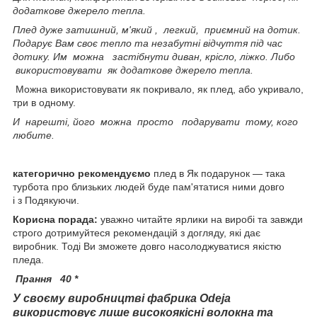
додаткове джерело тепла.
Плед дуже затишний, м'який , легкий, приємний на дотик.
Подарує Вам своє тепло та незабутні відчуття під час
дотику. Им можна застібнути диван, крісло, ліжко. Либо
використовувати як додаткове джерело тепла.
Можна використовувати як покривало, як плед, або укривало,
три в одному.
И нарешті, його можна просто подарувати тому, кого
любите.
категорично рекомендуємо
плед
в Як подарунок — така
турбота про близьких людей буде пам'ятатися ними довго
і з Подякуючи.
Корисна порада:
уважно читайте ярлики на виробі та завжди
строго дотримуйтеся рекомендацій з догляду, які дає
виробник. Тоді Ви зможете довго насолоджуватися якістю
пледа.
Прання 40 *
У своєму виробництві фабрика Odeja
використовує лише високоякісні волокна та