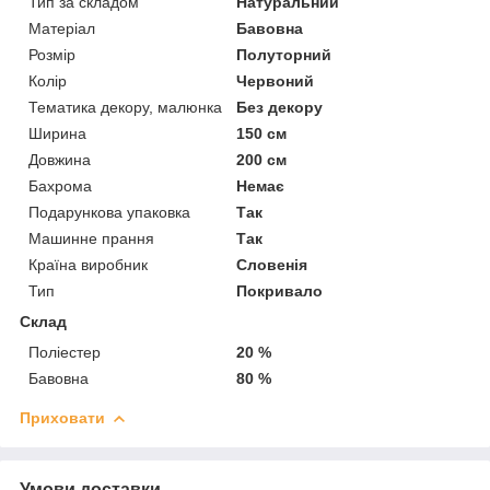
Тип за складом
Натуральний
Матеріал
Бавовна
Розмір
Полуторний
Колір
Червоний
Тематика декору, малюнка
Без декору
Ширина
150 см
Довжина
200 см
Бахрома
Немає
Подарункова упаковка
Так
Машинне прання
Так
Країна виробник
Словенія
Тип
Покривало
Склад
Поліестер
20 %
Бавовна
80 %
Приховати
Умови доставки