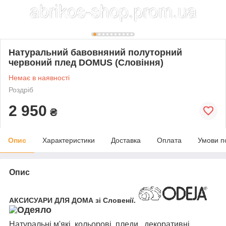
Натуральний бавовняний полуторний
червоний плед DOMUS (Словіння)
Немає в наявності
Роздріб
2 950
₴
Опис
Характеристики
Доставка
Оплата
Умови п
Опис
АКСИСУАРИ ДЛЯ ДОМА зі Словенії.
Натуральні м'які, кольорові пледи, декоративні