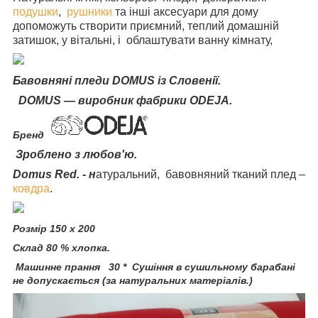
подушки
,
рушники
та інші аксесуари для дому
допоможуть створити приємний, теплий домашній
затишок, у вітальні, і облаштувати ванну кімнату,
Бавовняні пледи DOMUS із Словенії.
DOMUS — виробник фабрики ODEJA.
Бренд
Зроблено з любов'ю.
Domus Red. - н
атуральний, бавовняний тканий плед –
ковдра
.
Розмір 150 х 200
Склад 80
% хлопка.
Машинне прання 30 * Сушіння в сушильному барабані
не допускається (за натуральних матеріалів.)