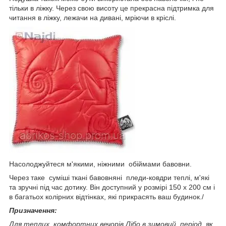
тільки в ліжку. Через свою висоту це прекрасна підтримка для
читання в ліжку, лежачи на дивані, мріючи в кріслі.
Насолоджуйтеся м'якими, ніжними обіймами бавовни.
Через таке суміші ткані бавовняні пледи-ковдри теплі, м'які
та зручні під час дотику. Він доступний у розмірі 150 х 200 см і
в багатьох колірних відтінках, які прикрасять ваш будинок./
Призначення:
Для теплих, комфортних вечорів.Лібо в зимовий період, як