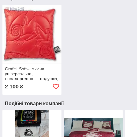
Grafiti Soft-- якісна,
універсальна,
гіпоалергенна — подушка,
червона — Odeja Grafiti
2 100
₴
(Словіння)
Подібні товари компанії