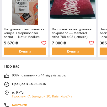
Натурально. високоякісна
Високоякісне натуральне
Нату
ковдра з мериносової
покривало — Manterol
велю
вовни — Natur Medium
Atica 708 c.03 (Іспанія)
нов
(Словіння) для
5 670
7 000
385
₴
₴
новонароджених
Купити
Купити
Про нас
93% позитивних з 44 відгуків за рік
Працює з 15.08.2016
м. Київ
Проспект С. Бандери 10, Київ, Україна
Контакти