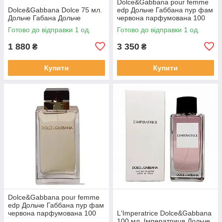
Dolce&Gabbana pour femme
Dolce&Gabbana Dolce 75 мл.
edp Дольче Габбана пур фам
Дольче Габана Дольче
червона парфумована 100
мл.
Готово до відправки 1 од.
Готово до відправки 1 од.
1 880
3 350
₴
₴
Купити
Купити
Dolce&Gabbana pour femme
edp Дольче Габбана пур фам
червона парфумована 100
L'Imperatrice Dolce&Gabbana
мл.
100 мл. Імператриця Дольче