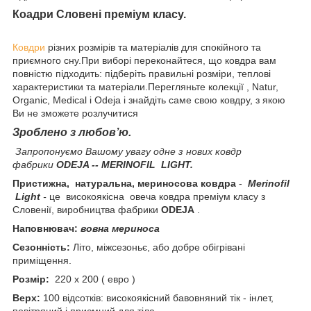
Коадри Словені преміум класу.
Ковдри
різних розмірів та матеріалів для спокійного та
приємного сну.При виборі переконайтеся, що ковдра вам
повністю підходить: підберіть правильні розміри, теплові
характеристики та матеріали.Перегляньте колекції , Natur,
Organic, Medical і Odeja і знайдіть саме свою ковдру, з якою
Ви не зможете розлучитися
Зроблено з любов’ю.
Запропонуємо Вашому увагу одне з нових ковдр
фабрики
ODEJA --
MERINOFIL LIGHT.
Пристижна, натуральна, мериносова ковдра
-
Merinofil
Light
-
це високоякісна овеча ковдра преміум класу з
Словенії, виробництва фабрики
ODEJA
.
Наповнювач:
вовна мериноса
Сезонність:
Літо, міжсезоньє, або добре обігрівані
приміщення.
Розмір:
220 х 200 ( евро )
Верх:
100 відсотків: високоякісний бавовняний тік - інлет,
повітряний і приємний для тіла.