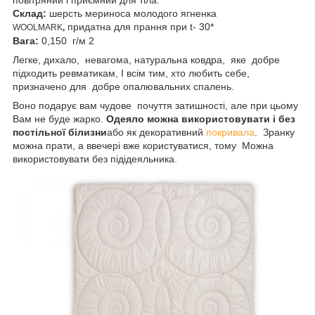
Склад:
шерсть мериноса молодого ягненка
придатна для прання при t- 30*
WOOLMARK
,
Вага:
0,150 г/м 2
Легке, дихало, невагома, натуральна ковдра, яке добре
підходить ревматикам, І всім тим, хто любить себе,
призначено для добре опалювальних спалень.
Воно подарує вам чудове почуття затишності, але при цьому
Вам не буде жарко.
Одеяло можна використовувати і без
постільної білизни
або як декоративний
покривала
. Зранку
можна прати, а ввечері вже користуватися, тому Можна
використовувати без підідеяльника.