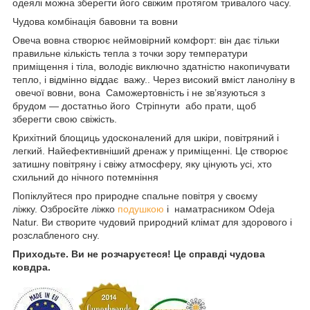
одеялі можна зберегти його свіжим протягом тривалого часу.
Чудова комбінація бавовни та вовни
Овеча вовна створює неймовірний комфорт: він дає тільки
правильне кількість тепла з точки зору температури
приміщення і тіла, володіє виключно здатністю накопичувати
тепло, і відмінно віддає важу.. Через високий вміст ланоліну в
овечої вовни, вона Саможертовність і не зв’язуються з
брудом — достатньо його Стріпнути або прати, щоб
зберегти свою свіжість.
Крихітний блощиць удосконалений для шкіри, повітряний і
легкий. Найефективніший дренаж у приміщенні. Це створює
затишну повітряну і свіжу атмосферу, яку цінують усі, хто
схильний до нічного потемніння
Попіклуйтеся про природне спальне повітря у своєму
ліжку. Озброєйте ліжко
подушкою
і наматрасником Odeja
Natur. Ви створите чудовий природний клімат для здорового і
розслабленого сну.
Приходьте. Ви не розчаруєтеся! Це справді чудова
ковдра.