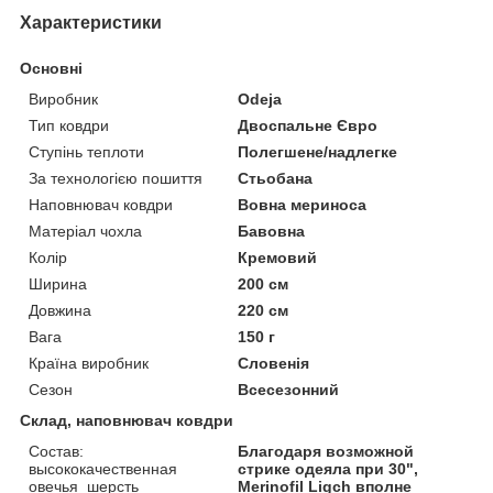
Характеристики
Основні
Виробник
Odeja
Тип ковдри
Двоспальне Євро
Ступінь теплоти
Полегшене/надлегке
За технологією пошиття
Стьобана
Наповнювач ковдри
Вовна мериноса
Матеріал чохла
Бавовна
Колір
Кремовий
Ширина
200 см
Довжина
220 см
Вага
150 г
Країна виробник
Словенія
Сезон
Всесезонний
Склад, наповнювач ковдри
Состав:
Благодаря возможной
высококачественная
стрике одеяла при 30",
овечья шерсть
Merinofil Ligch вполне