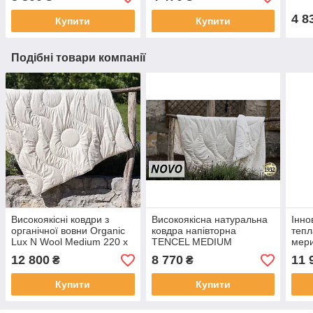
4 8
Купити
Купити
Подібні товари компанії
Високоякісні ковдри з
Високоякісна натуральна
Інно
органічної вовни Organic
ковдра напівторна
тепл
Lux N Wool Medium 220 х
TENCEL MEDIUM
мери
200 (Словіння)
(Словенія) з природних
стру
12 800
8 770
11 
₴
₴
матеріалів.
х 20
Купити
Купити