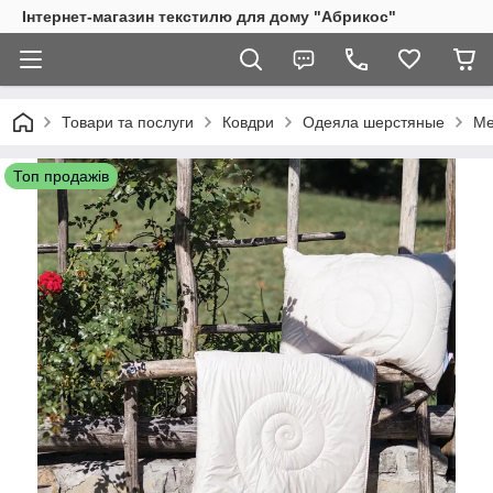
Інтернет-магазин текстилю для дому "Абрикос"
Товари та послуги
Ковдри
Одеяла шерстяные
Ме
Топ продажів