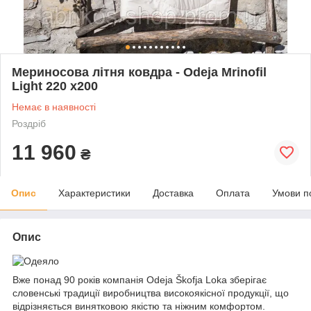
Мериносова літня ковдра - Odeja Mrinofil
Light 220 x200
Немає в наявності
Роздріб
11 960
₴
Опис
Характеристики
Доставка
Оплата
Умови п
Опис
Вже понад 90 років компанія Odeja Škofja Loka зберігає
словенські традиції виробництва високоякісної продукції, що
відрізняється винятковою якістю та ніжним комфортом.