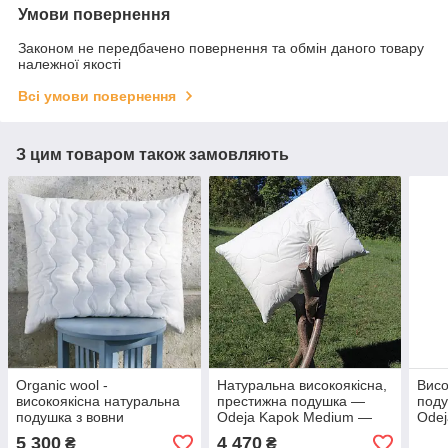
Умови повернення
Законом не передбачено повернення та обмін даного товару
належної якості
Всі умови повернення
З цим товаром також замовляють
Organic wool -
Натуральна високоякісна,
Висо
високоякісна натуральна
престижна подушка —
поду
подушка з вовни
Odeja Kapok Medium —
Odej
мериноса - (Слов
Словенія
Слов
5 300
4 470
₴
₴