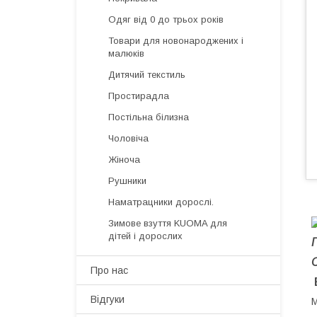
Одяг від 0 до трьох років
Товари для новонароджених і
малюків
Дитячий текстиль
Простирадла
Постільна білизна
Чоловіча
Жіноча
Рушники
Наматрацники дорослі.
Зимове взуття KUOMA для
дітей і дорослих
Про нас
Відгуки
М