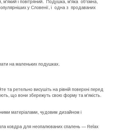
 м'який і повітряний. Подушка, м'яка об'ємна,
опулярніших у Словенії, і одна з продаваних
спати на маленьких подушках.
те та ретельно висушіть на рівній поверхні перед
ють, що вони збережуть свою форму та м'якість.
жними матеріалами, чудовим дизайном і
епла ковдра для неопалюваних спалень — Relax