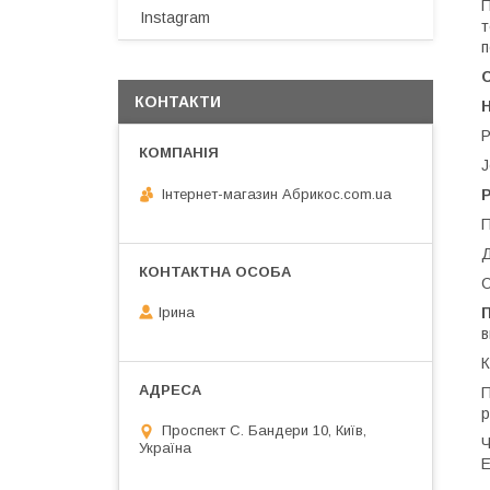
П
Instagram
т
п
КОНТАКТИ
P
J
Інтернет-магазин Абрикос.com.ua
Р
П
Д
С
П
Ірина
в
К
П
р
Проспект С. Бандери 10, Київ,
Ч
Україна
E