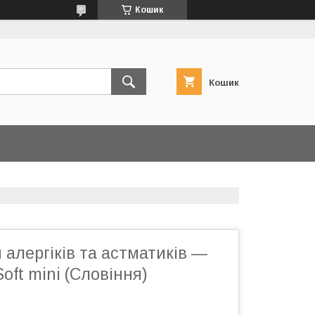
Кошик
Кошик
алергіків та астматиків —
oft mini (Словіння)