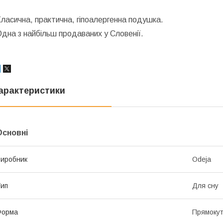
ласична, практична, гіпоалергенна подушка.
дна з найбільш продаваних у Словенії.
арактеристики
Основні
иробник
Odeja
ип
Для сну
Форма
Прямоку