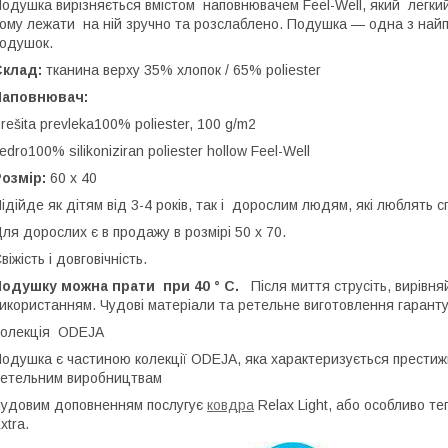
одушка вирізняється вмістом наповнювачем Feel-Well, який легкий,
ому лежати на ній зручно та розслаблено. Подушка — одна з найп
одушок.
Склад:
тканина верху 35% хлопок / 65% poliester
Наповнювач:
rešita prevleka100% poliester, 100 g/m2
edro100% silikoniziran poliester hollow Feel-Well
озмір:
60 х 40
ідійде як дітям від 3-4 років, так і дорослим людям, які люблять 
ля дорослих є в продажу в розмірі 50 х 70.
віжість і довговічність.
одушку можна прати при 40 ° С.
Після миття струсіть, вирівняй
икористанням. Чудові матеріали та ретельне виготовлення гаранту
олекція ODEJA
одушка є частиною колекції ODEJA, яка характеризується прести
етельним виробництвам
удовим доповненням послугує
ковдра
Relax Light, або особливо т
xtra.