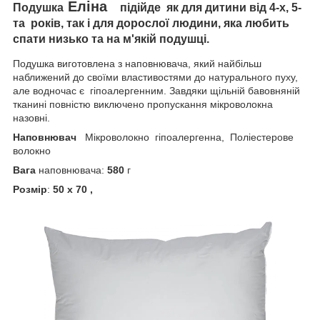
Еліна
Подушка
підійде як для дитини від 4-х, 5-
та років, так і для дорослої людини, яка любить
спати низько та на м'якій подушці.
Подушка виготовлена з наповнювача, який найбільш
наближений до своїми властивостями до натурального пуху,
але водночас є гіпоалергенним. Завдяки щільній бавовняній
тканині повністю виключено пропускання мікроволокна
назовні.
Наповнювач
Мікроволокно гіпоалергенна, Поліестерове
волокно
Вага
наповнювача:
580
г
Розмір
:
50 х 70 ,