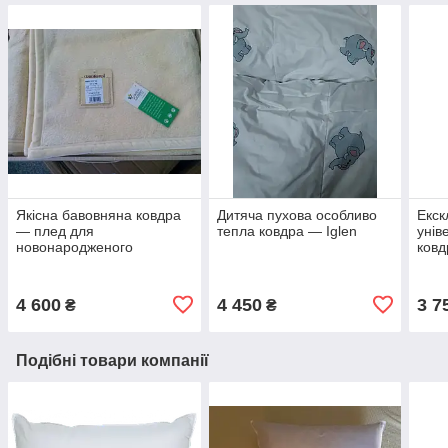
Якісна бавовняна ковдра
Дитяча пухова особливо
Екск
— плед для
тепла ковдра — Iglen
унів
новонародженого
ковд
Manterol (Іспанія)
(Сло
не т
4 600
4 450
3 7
₴
₴
Подібні товари компанії