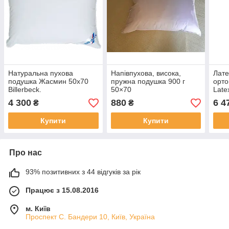
Натуральна пухова
Напівпухова, висока,
Лате
подушка Жасмин 50х70
пружна подушка 900 г
орто
Billerbeck.
50×70
Late
(Сло
4 300
880
6 4
₴
₴
Купити
Купити
Про нас
93% позитивних з 44 відгуків за рік
Працює з 15.08.2016
м. Київ
Проспект С. Бандери 10, Київ, Україна