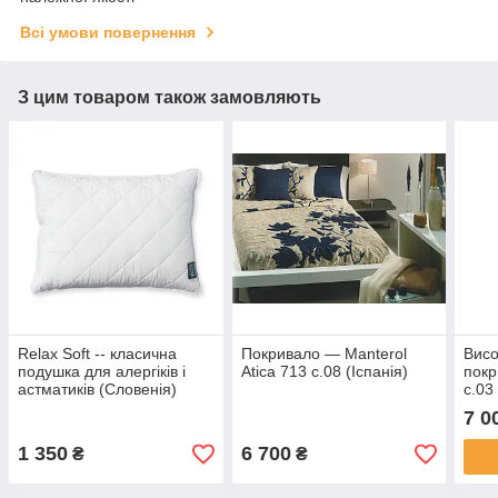
Всі умови повернення
З цим товаром також замовляють
Relax Soft -- класична
Покривало — Manterol
Висо
подушка для алергіків і
Atica 713 c.08 (Іспанія)
покр
астматиків (Словенія)
c.03
7 0
1 350
6 700
₴
₴