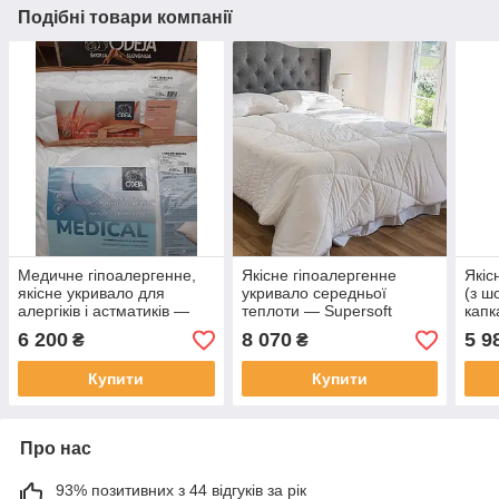
Подібні товари компанії
Медичне гіпоалергенне,
Якісне гіпоалергенне
Якіс
якісне укривало для
укривало середньої
(з ш
алергіків і астматиків —
теплоти — Supersoft
капк
Medical Medium 140 x 200.
Medium, (Словіння) 220 х
KAP
6 200
8 070
5 9
₴
₴
Словлення
200
(Сло
Купити
Купити
Про нас
93% позитивних з 44 відгуків за рік