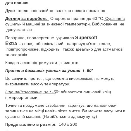
для прання.
Дуже тепле, інноваційне волокно нового покоління.
Догляд за виробом.
Опорожне прання до 60 °C.
Сушіння в
сушильній машині за зниженої температури
. Вибілювання не
допускається..
Supersoft
Повітряне, гіпоалергенне укривало
Extra
-
легке, обволікальний, напрочуд м'яке, тепле,
повітропроникне, підходить також ідеально для астматиків
та алергіків.
Ковдра легко підтримувати в чистоте.
Прання в домашніх умовах за умови t -60*
Це свідчить про те. , що волокна високоякісні, які можуть
витримувати високу температуру.
І що найголовніше, за t -6
0* вбивається лицьовий кліщ
і мікроорганізми.
Точне та продумане стьобання гарантує, що наповнювач
залишиться на місці навіть після миття. Ви можете висушити в
сушильній машині. (Не зіб'ється в одному кутку)
Представлено в розмірі
: 140 x 200