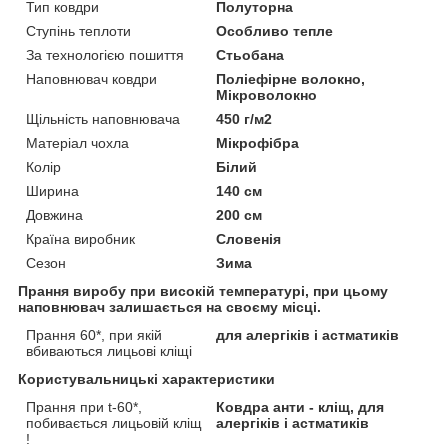
Тип ковдри
Полуторна
Ступінь теплоти
Особливо тепле
За технологією пошиття
Стьобана
Наповнювач ковдри
Поліефірне волокно,
Мікроволокно
Щільність наповнювача
450 г/м2
Матеріал чохла
Мікрофібра
Колір
Білий
Ширина
140 см
Довжина
200 см
Країна виробник
Словенія
Сезон
Зима
Прання виробу при високій температурі, при цьому
наповнювач залишається на своєму місці.
Прання 60*, при якій
для алергіків і астматиків
вбиваються лицьові кліщі
Користувальницькі характеристики
Прання при t-60*,
Ковдра анти - кліщ, для
побивається лицьовій кліщ
алергіків і астматиків
!