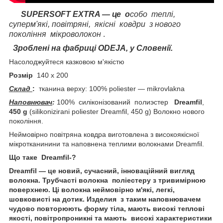
SUPERSOFT
EXTRA — це о
собо теплі,
суперм'які, повітряні, якісні ковдри з нового
покоління мікроволокон
.
Зроблені на фабриці ODEJA, у Словенії.
Насолоджуйтеся казковою м'якістю
Розмір
140 х 200
Склад
:
тканина верху: 100% poliester — mikrovlakna
Наповнювач
:
100% силіконізований полиэстер
Dreamfil
,
450 g
(silikonizirani poliester Dreamfil, 450 g) Волокно нового
покоління.
Неймовірно повітряна ковдра виготовлена з високоякісної
мікротканинини та наповнена теплими волокнами Dreamfil.
Що таке
Dreamfil-?
Dreamfil — це новий, сучасний, інноваційний вигляд
волокна. Трубчасті волокна поліестеру з тривимірною
поверхнею. Ці волокна неймовірно м'які, легкі,
шовковисті на дотик. Изделия з таким наповнювачем
чудово повторюють форму тіла, мають високі теплові
якості, повітропроникні та мають високі характеристики