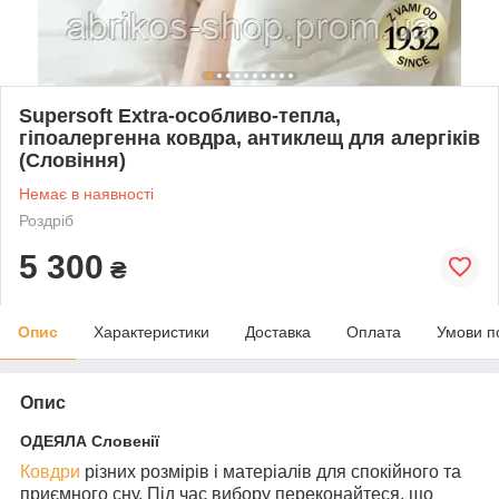
Supersoft Extra-особливо-тепла,
гіпоалергенна ковдра, антиклещ для алергіків
(Словіння)
Немає в наявності
Роздріб
5 300
₴
Опис
Характеристики
Доставка
Оплата
Умови п
Опис
ОДЕЯЛА
Словенії
Ковдри
різних розмірів і матеріалів для спокійного та
приємного сну. Під час вибору переконайтеся, що