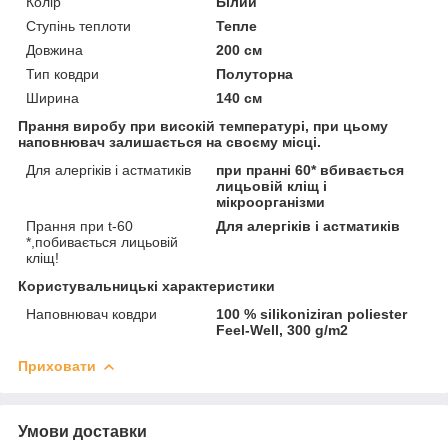
Колір
Білий
Ступінь теплоти
Тепле
Довжина
200 см
Тип ковдри
Полуторна
Ширина
140 см
Прання виробу при високій температурі, при цьому
наповнювач залишається на своєму місці.
Для алергіків і астматиків
при пранні 60* вбивається
лицьовій кліщ і
мікроорганізми
Прання при t-60
Для алергіків і астматиків
*,побивається лицьовій
кліщ!
Користувальницькі характеристики
Наповнювач ковдри
100 % silikoniziran poliester
Feel-Well, 300 g/m2
Приховати
Умови доставки