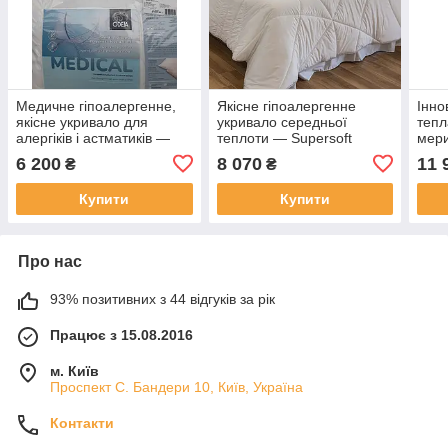
Медичне гіпоалергенне,
Якісне гіпоалергенне
Інно
якісне укривало для
укривало середньої
тепл
алергіків і астматиків —
теплоти — Supersoft
мери
Medical Medium 140 x 200.
Medium, (Словіння) 220 х
стру
6 200
8 070
11 
₴
₴
Словлення
200
х 20
Купити
Купити
Про нас
93% позитивних з 44 відгуків за рік
Працює з 15.08.2016
м. Київ
Проспект С. Бандери 10, Київ, Україна
Контакти