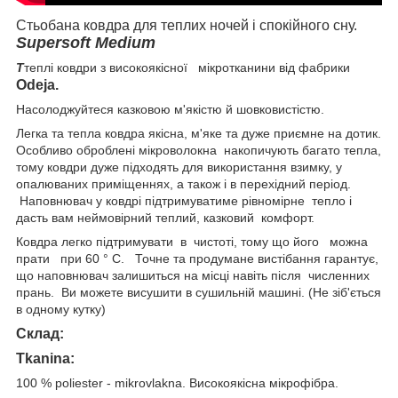
Стьобана ковдра для теплих ночей і спокійного сну.
Supersoft Medium
T
теплі ковдри з високоякісної мікротканини від фабрики
Odeja.
Насолоджуйтеся казковою м'якістю й шовковистістю.
Легка та тепла ковдра якісна, м'яке та дуже приємне на дотик.
Особливо оброблені мікроволокна накопичують багато тепла,
тому ковдри дуже підходять для використання взимку, у
опалюваних приміщеннях, а також і в перехідний період.
Наповнювач у ковдрі підтримуватиме рівномірне тепло і
дасть вам неймовірний теплий, казковий комфорт.
Ковдра легко підтримувати в чистоті, тому що його можна
прати при 60 ° С. Точне та продумане вистібання гарантує,
що наповнювач залишиться на місці навіть після численних
прань. Ви можете висушити в сушильній машині. (Не зіб'ється
в одному кутку)
Склад:
Tkanina:
100 % poliester - mikrovlakna. Високоякісна мікрофібра.