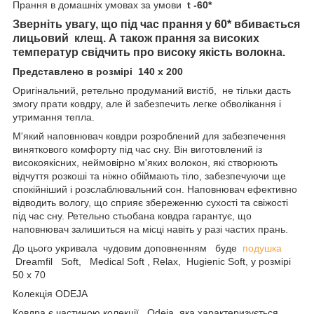
Прання в домашніх умовах за умови
t -60*
Зверніть увагу, що під час прання у 60* вбивається
лицьовий клещ. А також прання за високих
температур свідчить про високу якість волокна.
Представлено в розмірі 140 x 200
Оригінальний, ретельно продуманий вистіб, не тільки дасть
змогу прати ковдру, але й забезпечить легке обволікання і
утримання тепла.
М'який наповнювач ковдри розроблений для забезпечення
виняткового комфорту під час сну. Він виготовлений із
високоякісних, неймовірно м'яких волокон, які створюють
відчуття розкоші та ніжно обіймають тіло, забезпечуючи ще
спокійніший і розслаблювальний сон. Наповнювач ефективно
відводить вологу, що сприяє збереженню сухості та свіжості
під час сну. Ретельно стьобана ковдра гарантує, що
наповнювач залишиться на місці навіть у разі частих прань.
До цього укривала чудовим доповненням буде
подушка
Dreamfil Soft, Medical Soft , Relax, Hugienic Soft, у розмірі
50 х 70
Колекція ODEJA
Ковдра є частиною колекції Odeja, яка характеризується