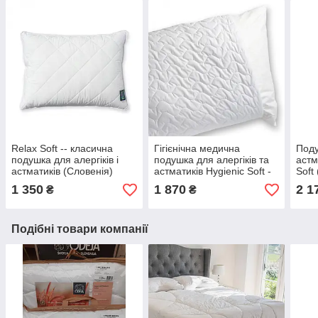
Relax Soft -- класична
Гігієнічна медична
Поду
подушка для алергіків і
подушка для алергіків та
астм
астматиків (Словенія)
астматиків Hygienic Soft -
Soft
(Odeja, Словенія)
1 350
1 870
2 1
₴
₴
Подібні товари компанії