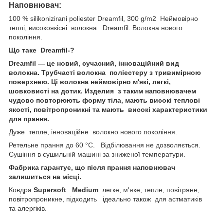
Наповнювач:
100 % silikonizirani poliester Dreamfil, 300 g/m2 Неймовірно
теплі, високоякісні волокна Dreamfil. Волокна нового
покоління.
Що таке
Dreamfil-?
Dreamfil — це новий, сучасний, інноваційний вид
волокна. Трубчасті волокна поліестеру з тривимірною
поверхнею. Ці волокна неймовірно м'які, легкі,
шовковисті на дотик. Изделия з таким наповнювачем
чудово повторюють форму тіла, мають високі теплові
якості, повітропроникні та мають високі характеристики
для прання.
Дуже тепле, інноваційне волокно нового покоління.
Ретельне прання до 60 °C. Відбілювання не дозволяється.
Сушіння в сушильній машині за зниженої температури.
Фабрика гарантує, що після прання наповнювач
залишиться на місці.
Ковдра
Supersoft Medium
легке, м'яке, тепле, повітряне,
повітропроникне, підходить ідеально також для астматиків
та алергіків.