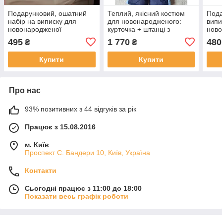
Подарунковий, ошатний
Теплий, якісний костюм
Пода
набір на виписку для
для новонародженого:
випи
новонародженої
курточка + штанці з
ново
"Принцеса" (Miniworld
нагрудником для хлопчика
Mini
495
1 770
480
₴
₴
62-68 TUP-TUP
Купити
Купити
Про нас
93% позитивних з 44 відгуків за рік
Працює з 15.08.2016
м. Київ
Проспект С. Бандери 10, Київ, Україна
Контакти
Сьогодні працює з 11:00 до 18:00
Показати весь графік роботи