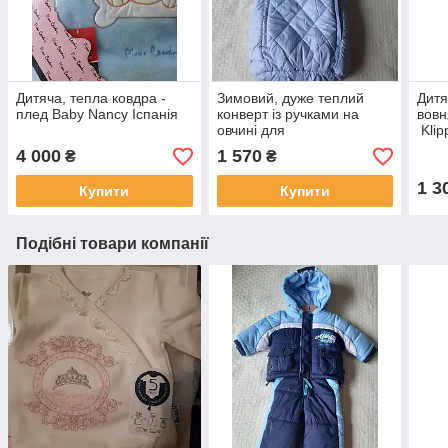
Дитяча, тепла ковдра -
Зимовий, дуже теплий
Дитя
плед Вaby Nancy Іспанія
конверт із ручками на
вовн
овчині для
Klip
новонародженого 68
4 000
1 570
₴
₴
(блакитний)
1 3
Купити
Купити
Подібні товари компанії