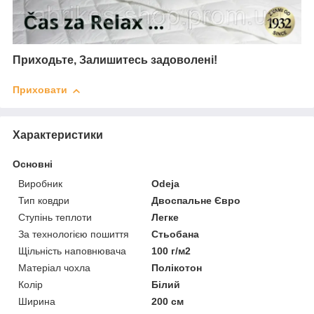
Приходьте, Залишитесь задоволені!
Приховати
Характеристики
Основні
Виробник
Odeja
Тип ковдри
Двоспальне Євро
Ступінь теплоти
Легке
За технологією пошиття
Стьобана
Щільність наповнювача
100 г/м2
Матеріал чохла
Полікотон
Колір
Білий
Ширина
200 см