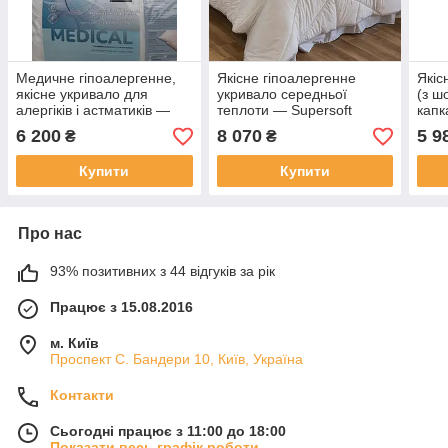
Медичне гіпоалергенне,
Якісне гіпоалергенне
Якіс
якісне укривало для
укривало середньої
(з ш
алергіків і астматиків —
теплоти — Supersoft
капк
Medical Medium 140 x 200.
Medium, (Словіння) 220 х
KAP
6 200
8 070
5 9
₴
₴
Словлення
200
(Сло
Купити
Купити
Про нас
93% позитивних з 44 відгуків за рік
Працює з 15.08.2016
м. Київ
Проспект С. Бандери 10, Київ, Україна
Контакти
Сьогодні працює з 11:00 до 18:00
Показати весь графік роботи