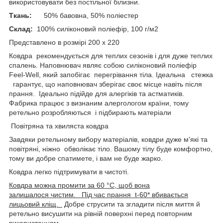
використовувати без постільної білизни.
Tкань:
50% бавовна, 50% поліестер
Склад:
100% силіконовий поліефір, 100 г/м2
Представлено в розмірі 200 х 220
Ковдра рекомендується для теплих сезонів і для дуже теплих
спалень. Наповнювач являє собою силіконовий поліефір
Feel-Well, який запобігає перегрівання тіла. Ідеальна стежка
гарантує, що наповнювач зберігає своє місце навіть після
прання. Ідеально підійде для алергіків та астматиків.
Фабрика працює з визнаним алергологом країни, тому
ретельно розробляються і підбирають матеріали
Повітряна та хвиляста ковдра
Завдяки ретельному вибору матеріалів, ковдри дуже м'які та
повітряні, ніжно обволікає тіло. Вашому тілу буде комфортно,
тому ви добре спатимете, і вам не буде жарко.
Ковдра легко підтримувати в чистоті.
Ковдра можна промити за 60 °C, щоб вона
залишалося чистим. Під час прання t-60* вбивається
лицьовий кліщ.
Добре струсити та згладити після миття й
ретельно висушити на рівній поверхні перед повторним