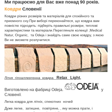
Ми працюємо для Вас вже понад 90 років.
Ковдри
Словенії
Ковдри різних розмірів та матеріалів для спокійного та
приємного сну.При виборі переконайтеся, що ковдра вам
повністю підходить: підберіть правильні розміри, теплові
характеристики та матеріали.Перегляньте колекції ,Medical
Natur, Organic, та Odeja і знайдіть саме свою ковдру, з якою
Ви не зможете розлучитися.
Relax Light,
Літня гіпоаллергенна ковдра
Виготовлено на фабриці Odeja.
у
Словенії
.
Легка ковдра для літніх, спекотних ночей
Дуже легке, затишне, повітряне, , яку можна прати, і