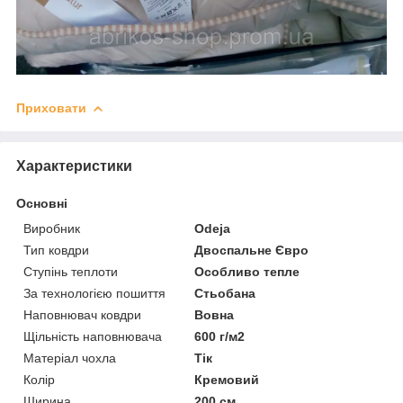
Приховати
Характеристики
Основні
Виробник
Odeja
Тип ковдри
Двоспальне Євро
Ступінь теплоти
Особливо тепле
За технологією пошиття
Стьобана
Наповнювач ковдри
Вовна
Щільність наповнювача
600 г/м2
Матеріал чохла
Тік
Колір
Кремовий
Ширина
200 см