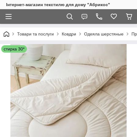
Інтернет-магазин текстилю для дому "Абрикос"
Товари та послуги
Ковдри
Одеяла шерстяные
Пр
стирка 30*