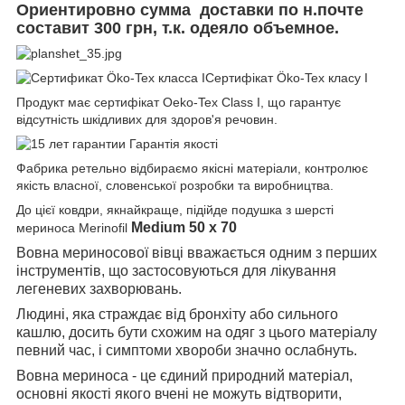
Ориентировно сумма доставки по н.почте
составит 300 грн, т.к. одеяло объемное.
Сертифікат Öko-Tex класу I
Продукт має сертифікат Oeko-Tex Class I, що гарантує
відсутність шкідливих для здоров'я речовин.
Гарантія якості
Фабрика ретельно відбираємо якісні матеріали, контролює
якість власної, словенської розробки та виробництва.
До цієї ковдри, якнайкраще, підійде подушка з шерсті
Medium 50 x 70
мериноса Merinofil
Вовна мериносової вівці вважається одним з перших
інструментів, що застосовуються для лікування
легеневих захворювань.
Людині, яка страждає від бронхіту або сильного
кашлю, досить бути схожим на одяг з цього матеріалу
певний час, і симптоми хвороби значно ослабнуть.
Вовна мериноса - це єдиний природний матеріал,
основні якості якого вчені не можуть відтворити,