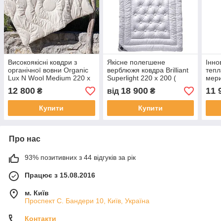
Високоякісні ковдри з
Якісне полегшене
Інно
органічної вовни Organic
верблюжя ковдра Brilliant
тепл
Lux N Wool Medium 220 х
Superlight 220 х 200 (
мери
200 (Словіння)
Billerbeck, Німеччина)
стру
12 800
18 900
11 
₴
від
₴
х 20
Купити
Купити
Про нас
93% позитивних з 44 відгуків за рік
Працює з 15.08.2016
м. Київ
Проспект С. Бандери 10, Київ, Україна
Контакти