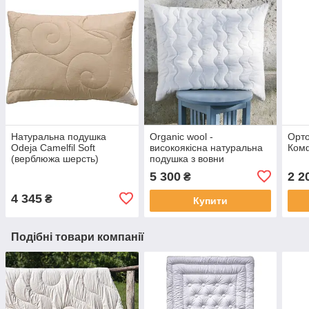
Натуральна подушка
Organic wool -
Орт
Odeja Camelfil Soft
високоякісна натуральна
Комф
(верблюжа шерсть)
подушка з вовни
(Словіння)
мериноса - (Слов
5 300
2 2
₴
4 345
₴
Купити
Подібні товари компанії