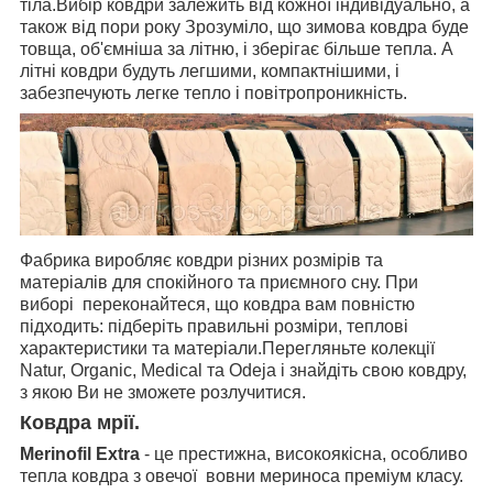
тіла.Вибір ковдри залежить від кожної індивідуально, а
також від пори року Зрозуміло, що зимова ковдра буде
товща, об'ємніша за літню, і зберігає більше тепла. А
літні ковдри будуть легшими, компактнішими, і
забезпечують легке тепло і повітропроникність.
Фабрика виробляє ковдри різних розмірів та
матеріалів для спокійного та приємного сну. При
виборі переконайтеся, що ковдра вам повністю
підходить: підберіть правильні розміри, теплові
характеристики та матеріали.Перегляньте колекції
Natur, Organic, Medical та Odeja і знайдіть свою ковдру,
з якою Ви не зможете розлучитися.
Ковдра мрії.
Merinofil Extra
- це престижна, високоякісна, особливо
тепла ковдра з овечої вовни мериноса преміум класу.