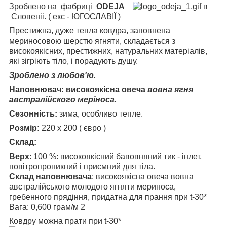
Зроблено на фабриці
ODEJA
в
Словеніі. ( екс - ЮГОСЛАВІЇ )
Престижна, дуже тепла ковдра, заповнена
мериносовою шерстю ягняти, складається з
високоякісних, престижних, натуральних матеріалів,
які зігріють тіло, і порадують душу.
Зроблено з любов'ю.
Наповнювач: високоякісна овеча
вовна ягня
австралійского меріноса.
Сезонність:
зима, особливо тепле.
Розмір:
220 х 200 ( євро )
Склад:
Верх
: 100 %: високоякісний
бавовняний тик - інлет,
повітропроникний і приємний для тіла.
Склад наповнювача
: високоякісна овеча вовна
австралійського молодого ягняти мериноса,
гребенного прядіння, придатна для прання при t-30*
Вага: 0,600 грам/м 2
Ковдру можна прати при t-30*