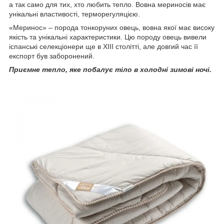
а так само для тих, хто любить тепло. Вовна мериносів має
унікальні властивості, терморегуляцією.
«Меринос» – порода тонкоруних овець, вовна якої має високу
якість та унікальні характеристики. Цю породу овець вивели
іспанські селекціонери ще в XIII столітті, але довгий час її
експорт був заборонений.
Приємне тепло, яке побалує тіло в холодні зимові ночі.