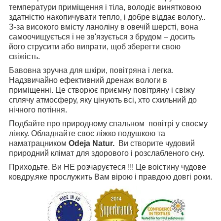
температури приміщення і тіла, володіє винятковою
здатністю накопичувати тепло, і добре віддає вологу..
З-за високого вмісту ланоліну в овечій шерсті, вона
самоочищується і не зв'язується з брудом – досить
його струсити або випрати, щоб зберегти свою
свіжість.
Бавовна зручна для шкіри, повітряна і легка.
Надзвичайно ефективний дренаж вологи в
приміщенні. Це створює приємну повітряну і свіжу
сплячу атмосферу, яку цінують всі, хто схильний до
нічного потіння.
Подбайте про природному спальном повітрі у своєму
ліжку. Обладнайте своє ліжко подушкою та
наматрацником
Odeja
Natur.
Ви створите чудовий
природний клімат для здорового і розслабленого сну.
Приходьте. Ви НЕ розчаруєтеся !!! Це воістину чудове
ковдру.яке прослужить Вам вірою і правдою довгі роки.