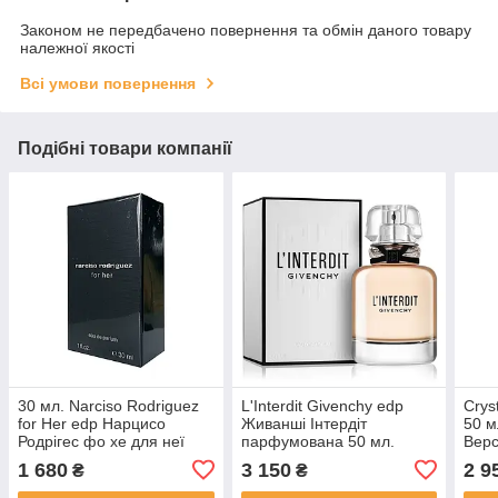
Законом не передбачено повернення та обмін даного товару
належної якості
Всі умови повернення
Подібні товари компанії
30 мл. Narciso Rodriguez
L'Interdit Givenchy edp
Crys
for Her edp Нарцисо
Живанші Інтердіт
50 м
Родрігес фо хе для неї
парфумована 50 мл.
Вер
парфумована Оригінал
Оригінал Франція
Ориг
1 680
3 150
2 9
₴
₴
Франція