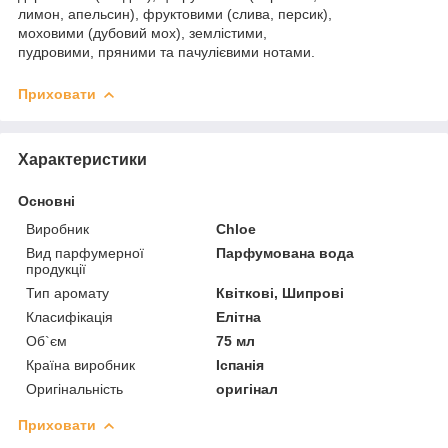
лимон, апельсин), фруктовими (слива, персик),
моховими (дубовий мох), землістими,
пудровими, пряними та пачулієвими нотами.
Приховати
Характеристики
Основні
Виробник
Chloe
Вид парфумерної
Парфумована вода
продукції
Тип аромату
Квіткові, Шипрові
Класифікація
Елітна
Об`єм
75 мл
Країна виробник
Іспанія
Оригінальність
оригінал
Приховати