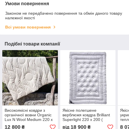
Умови повернення
Законом не передбачено повернення та обмін даного товару
належної якості
Всі умови повернення
Подібні товари компанії
Високоякісні ковдри з
Якісне полегшене
Якіс
органічної вовни Organic
верблюжя ковдра Brilliant
укри
Lux N Wool Medium 220 х
Superlight 220 х 200 (
тепл
200 (Словіння)
Billerbeck, Німеччина)
Medi
12 800
18 900
8 0
₴
від
₴
200