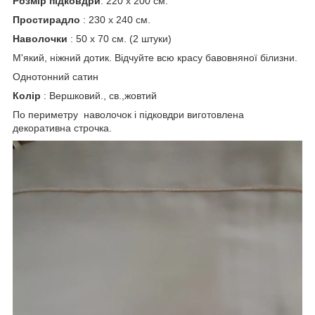
Розмір підковдри
: 220 х 200 см.
Простирадло
: 230 х 240 см.
Наволочки
: 50 х 70 см. (2 штуки)
М'який, ніжний дотик. Відчуйте всю красу бавовняної білизни.
Однотонний сатин
Колір
: Вершковий., св.,жовтий
По периметру наволочок і підковдри виготовлена
декоративна строчка.