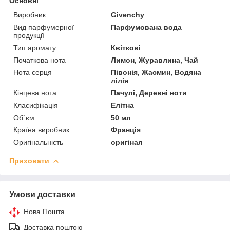
Основні
Виробник
Givenchy
Вид парфумерної
Парфумована вода
продукції
Тип аромату
Квіткові
Початкова нота
Лимон, Журавлина, Чай
Нота серця
Півонія, Жасмин, Водяна
лілія
Кінцева нота
Пачулі, Деревні ноти
Класифікація
Елітна
Об`єм
50 мл
Країна виробник
Франція
Оригінальність
оригінал
Приховати
Умови доставки
Нова Пошта
Доставка поштою