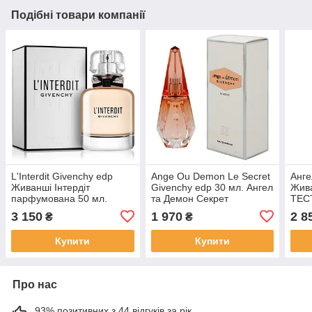
Подібні товари компанії
L'Interdit Givenchy edp
Ange Ou Demon Le Secret
Анге
Живанші Інтердіт
Givenchy edp 30 мл. Ангел
Жив
парфумована 50 мл.
та Демон Секрет
ТЕС
Оригінал Франція
парфумована Живанші
Le S
3 150
1 970
2 8
₴
₴
Ориг
Купити
Купити
Про нас
93% позитивних з 44 відгуків за рік