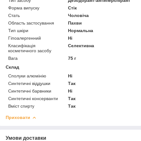
Тип засобу
Дезодорант-антиперспірант
Форма випуску
Стік
Стать
Чоловіча
Область застосування
Пахви
Тип шкіри
Нормальна
Гіпоалергенний
Ні
Класифікація
Селективна
косметичного засобу
Вага
75 г
Склад
Сполуки алюмінію
Ні
Синтетичні віддушки
Так
Синтетичні барвники
Ні
Синтетичні консерванти
Так
Вміст спирту
Так
Приховати
Умови доставки