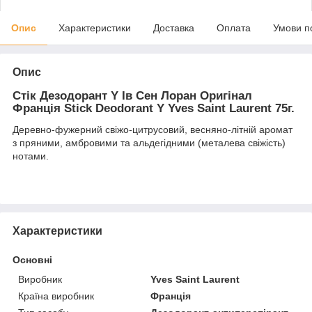
Опис
Характеристики
Доставка
Оплата
Умови п
Опис
Стік Дезодорант Y Ів Сен Лоран Оригінал
Франція Stick Deodorant Y Yves Saint Laurent 75г.
Деревно-фужерний свіжо-цитрусовий, весняно-літній аромат
з пряними, амбровими та альдегідними (металева свіжість)
нотами.
Характеристики
Основні
Виробник
Yves Saint Laurent
Країна виробник
Франція