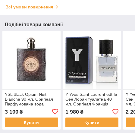
Всі умови повернення
Подібні товари компанії
YSL Black Opium Nuit
Y Yves Saint Laurent edt Ів
Y Yv
Blanche 90 мл. Оригінал
Сен Лоран туалетна 40
Сен 
Парфумована вода
мл. Оригінал Франція
мл. 
3 100
1 980
2 2
₴
₴
Купити
Купити