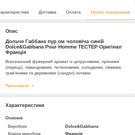
арактеристики
Доставка
Оплата
Умови повернення
Опис
Дольче Габбана пур ом чоловіча синій
Dolce&Gabbana Pour Homme TECТЕР Оригінал
Франція
Всесезонний фужерний аромат із цитрусовими, пряними
(перець), лавандовими, тютюновими, солодкими, свіжими,
трав'яними та деревними (сандал) нотами.
Приховати
Характеристики
Основні
Виробник
Dolce&Gabbana
Країна виробник
Франція