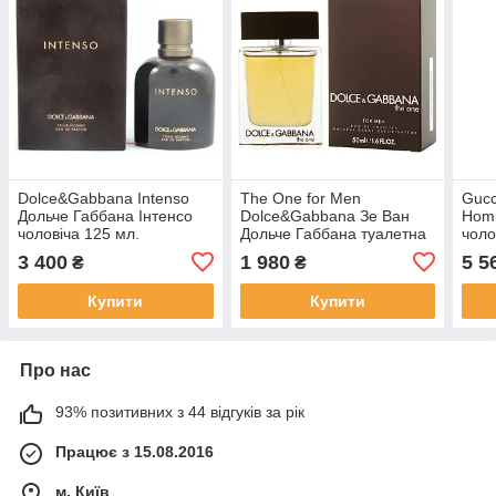
Dolce&Gabbana Intenso
The One for Men
Gucc
Дольче Габбана Інтенсо
Dolce&Gabbana Зе Ван
Homm
чоловіча 125 мл.
Дольче Габбана туалетна
чоло
чоловіча Оригінал 50 мл.
3 400
1 980
5 5
₴
₴
Купити
Купити
Про нас
93% позитивних з 44 відгуків за рік
Працює з 15.08.2016
м. Київ