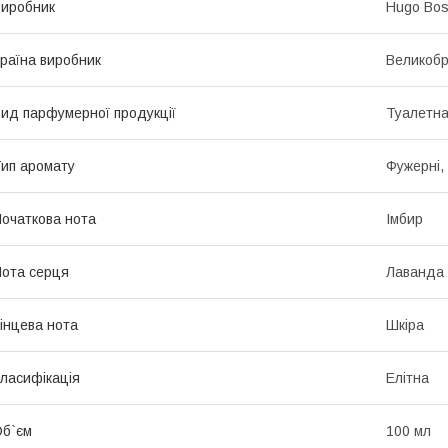
иробник
Hugo Bo
раїна виробник
Великобр
ид парфумерної продукції
Туалетна
ип аромату
Фужерні,
очаткова нота
Імбир
ота серця
Лаванда
інцева нота
Шкіра
ласифікація
Елітна
б`єм
100 мл