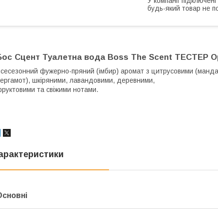
У компанії підключені
будь-який товар не п
Бос Сцент Туалетна вода Boss The Scent ТЕСТЕР Ор
сесезонний фужерно-пряний (імбир) аромат з цитрусовими (манда
ергамот), шкіряними, лавандовими, деревними,
руктовими та свіжими нотами.
арактеристики
Основні