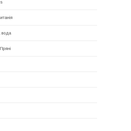
ss
итанія
 вода
 Пряні