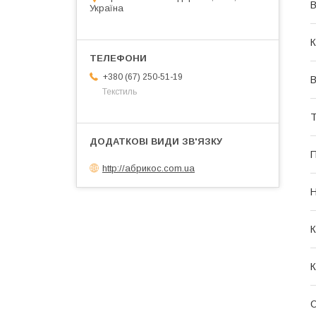
В
Україна
К
+380 (67) 250-51-19
В
Текстиль
Т
П
http://абрикос.com.ua
Н
К
К
О