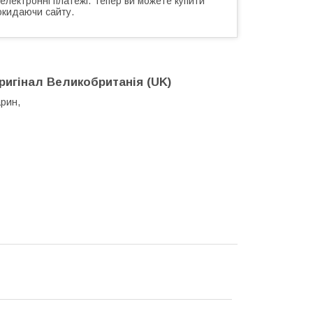
 електронні платежі. Тепер ви можете купити
окидаючи сайту.
игінал Великобританія (UK)
рин,