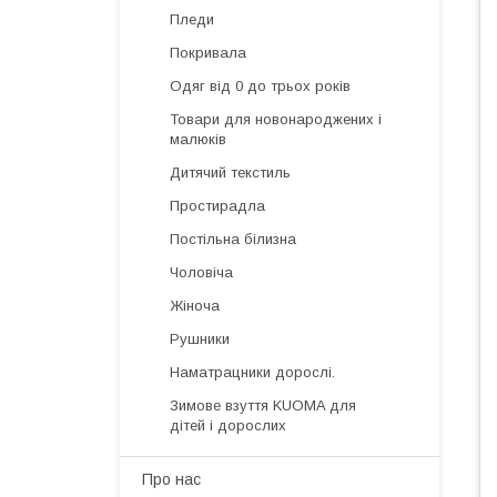
Пледи
Покривала
Одяг від 0 до трьох років
Товари для новонароджених і
малюків
Дитячий текстиль
Простирадла
Постільна білизна
Чоловіча
Жіноча
Рушники
Наматрацники дорослі.
Зимове взуття KUOMA для
дітей і дорослих
Про нас