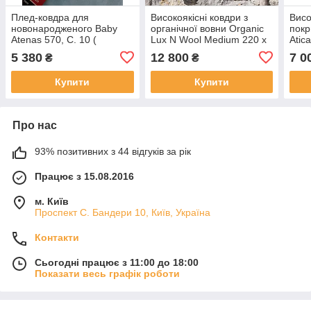
Плед-ковдра для
Високоякісні ковдри з
Висо
новонародженого Baby
органічної вовни Organic
покр
Atenas 570, С. 10 (
Lux N Wool Medium 220 х
Atic
Іспанія)
200 (Словіння)
5 380
12 800
7 0
₴
₴
Купити
Купити
Про нас
93% позитивних з 44 відгуків за рік
Працює з 15.08.2016
м. Київ
Проспект С. Бандери 10, Київ, Україна
Контакти
Сьогодні працює з 11:00 до 18:00
Показати весь графік роботи