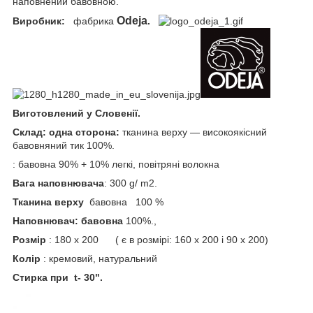
наповнений бавовною.
Odeja
Виробник:
фабрика
.
Виготовлений у Словенії.
Склад: одна сторона:
тканина верху — високоякісний
бавовняний тик 100%.
: бавовна 90% + 10% легкі, повітряні волокна
Вага наповнювача
: 300 g/ m2.
Тканина верху
бавовна 100 %
Наповнювач: бавовна
100%.,
Розмір
: 180 х 200 ( є в розмірі: 160 х 200 і 90 х 200)
Колір
: кремовий, натуральний
Стирка при t- 30".