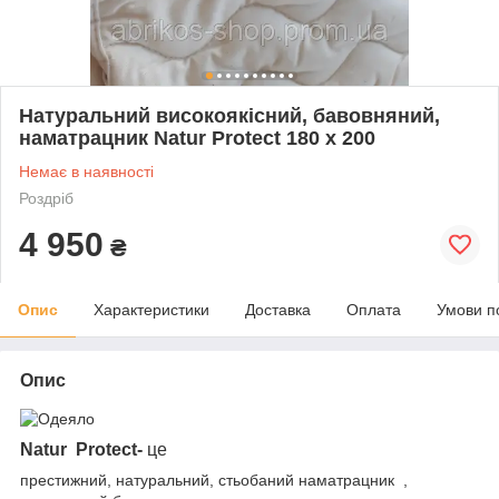
Натуральний високоякісний, бавовняний,
наматрацник Natur Protect 180 х 200
Немає в наявності
Роздріб
4 950
₴
Опис
Характеристики
Доставка
Оплата
Умови п
Опис
Natur
Protect-
це
престижний, натуральний, стьобаний наматрацник ,