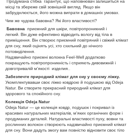
Продумана стібка гарантує, що наповнювач залишиться на
місці та збереже свій зовнішній вигляд. Якщо він
забруднлюється, його можна випрати в домашніх умовах.
Чим же чудова бавовна? Які його властивості?
Бавовна
приємний для шкіри, повітропроникний і
легкий. Він дуже ефективно відводить вологу від тіла в
приміщення. Він створює приємний повітряний і свіжий клімат
для сну, який оцінять усі, хто схильний до нічного
потовиділення.
Надзвичайно приємні волокна Feel-Well додатково
покращують повітропроникність і сприяють дивовижній і
довготривалій м'якості изделия..
Забезпечте природний клімат для сну у своєму ліжку.
Укомплектувавши своє ліжко ковдрою й подушкою від Odeja
Natur. Ви створите прекрасний природний клімат для
здорового та спокійного сну.
Колекція Odeja Natur
Odeja Natur — це колекція ковдр, подушок і покривал із
красивих натуральних матеріалів, м'яких органічних форм і
продуманих деталей. Натуральні властивості пуху, вовни та
рослинних волокон створюють надзвичайно приємний клімат
для сну.
Вони
дадуть змогу вам повністю відновити своє тіло