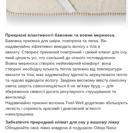
Прекрасні властивості бавовни та вовни мериноса.
Бавовна приємна для шкіри, повітряна та легка. Він
надзвичайно ефективно виводить вологу з тіла в
кімнату. Створює приємний повітряний і свіжий клімат для сну,
який цінують усі, хто схильний до нічного потовиділення.
Вовна мериноса створює неймовірний комфорт: вона
створює необхідну кількість тепла залежно від температури
кімнати та тіла, має надзвичайну здатність акумулювати тепло
та чудово відводити вологу. Завдяки високому вмісту ланоліну
овеча шерсть самоочищається й не зв'язує бруд — для
збереження свіжості досить регулярного струшування та
вентиляції.
Надзвичайно приємні волокна Feel-Well додатково збільшують
легкість і сприяють красивій і довговічній м'якості
наматрацника.
Забезпечте природний клімат для сну у вашому ліжку
Обладнайте своє ліжко ковдрою й подушкою Odeja Natur