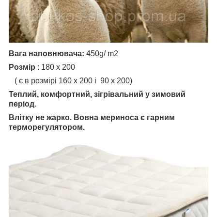
Вага наповнювача:
450g/ m2
Розмір
: 180 х 200
( є в розмірі 160 х 200 і 90 х 200)
Теплий, комфортний, зігрівальний у зимовий
період.
Влітку не жарко. Вовна мериноса є гарним
терморегулятором.