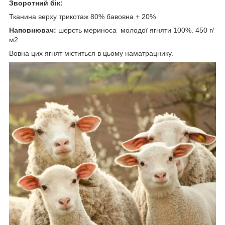
Зворотний бік:
Тканина верху трикотаж 80% бавовна + 20%
Наповнювач:
шерсть мериноса молодої ягняти 100%. 450 г/
м2
Вовна цих ягнят міститься в цьому наматрацнику.