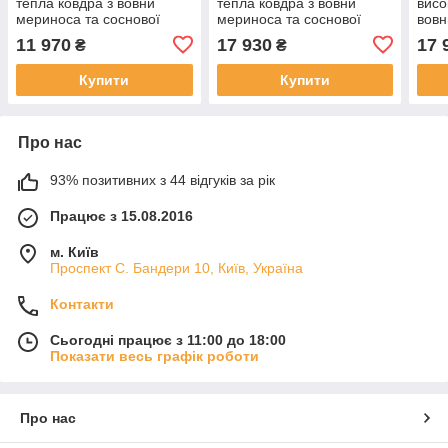
тепла ковдра з вовни
тепла ковдра з вовни
висо
мериноса та соснової
мериноса та соснової
вовн
стружки Pinia Medium- 140
стружки Pinia Medium- 220
Medi
11 970
17 930
17 
₴
₴
х 200 (Словіння)
х 200 (Словіння)
(Сло
Купити
Купити
Про нас
93% позитивних з 44 відгуків за рік
Працює з 15.08.2016
м. Київ
Проспект С. Бандери 10, Київ, Україна
Контакти
Сьогодні працює з 11:00 до 18:00
Показати весь графік роботи
Про нас