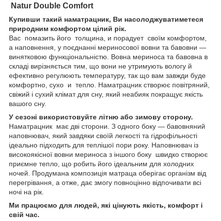
Natur Double Comfort
Купивши такий наматрацник, Ви насолоджуватиметеся
природним комфортом цілий рік.
Вас помазить його толщина, и порадует своїм комфортом,
а наповнення, у поєднанні мериносової вовни та бавовни —
винятковою функціональністю. Вовна мериноса та бавовна в
складі вирізняється тим, що вони не утримують вологу й
ефективно регулюють температуру, так що вам завжди буде
комфортно, сухо и тепло. Наматрацник створює повітряний,
свіжий і сухий клімат для сну, який неабияк покращує якість
вашого сну.
У сезоні використовуйте літню або зимову сторону.
Наматрацник має дві сторони. З одного боку — бавовняний
наповнювач, який завдяки своїй легкості та гідрофільності
ідеально підходить для теплішої пори року. Наповнювач із
високоякісної вовни мериноса з іншого боку швидко створює
приємне тепло, що робить його ідеальним для холодних
ночей. Продумана композиція матраца оберігає організм від
перегрівання, а отже, дає змогу повноцінно відпочивати всі
ночі на рік.
Ми працюємо для людей, які цінують якість, комфорт і
свій час.