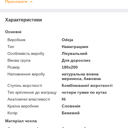
Приховати
Характеристики
Основні
Виробник
Odeja
Тип
Наматрацник
Особливість виробу
Лікувальний
Вікова група
Для дорослих
Розмір
180x200
Наповнення виробу
натуральна вовна
мериноса, бавовна
Ступінь жорсткості
Комбінованої жорсткості
Тип кріплення до матрацу
чотири гумки по кутах
Анатомічні властивості
Ні
Країна виробник
Словенія
Колір
Бежевий
Матеріал чохла