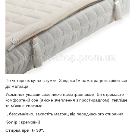
По чотирьох кутах є гумки. Завдяки їм наматрацник кріпиться
до матраца.
Укомплектувавши своє ліжко наматрацником, Ви отримаєте
комфортний сон (якісне зчеплення з простирадлом), тепліше
та м'якше спатиме.
І, безсумнівно, захистіть матрац від передчасного стирання.
Колір
: кремовий
Стирка при t- 30".