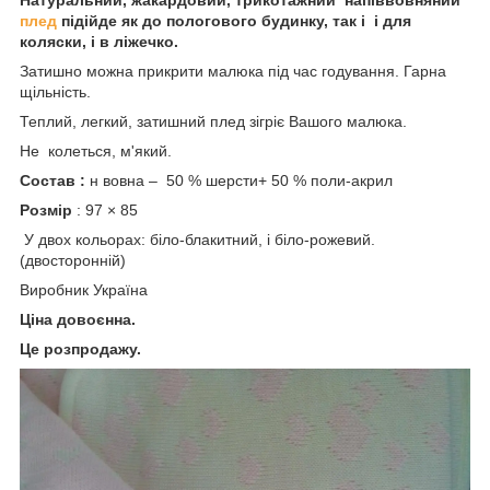
плед
підійде як до пологового будинку, так і і для
коляски, і в ліжечко.
Затишно можна прикрити малюка під час годування. Гарна
щільність.
Теплий, легкий, затишний плед зігріє Вашого малюка.
Не колеться, м'який.
Состав :
н вовна – 50 % шерсти+ 50 % поли-акрил
Розмір
: 97 × 85
У двох кольорах: біло-блакитний, і біло-рожевий.
(двосторонній)
Виробник Україна
Ціна довоєнна.
Це розпродажу.