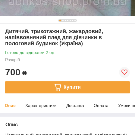
Дитячий, трикотажний, жакардовий,
напіввовняний плед для дівчинки в
пологовий будинок (Україна)
Готово до відправки 2 од.
Роздріб
700
₴
Купити
Опис
Характеристики
Доставка
Оплата
Умови п
Опис
Натуральний, жакардовий, трикотажний напіввовняний