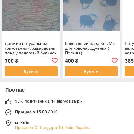
Дитячий натуральний,
Бавовняний плед Koc Mis
Нату
трикотажний, жакардовий,
для новонароджених (
велю
плед у пологовий будинок,
Польща)
нов
у коляску (Україна)
700
400
385
₴
₴
Купити
Купити
Про нас
93% позитивних з 44 відгуків за рік
Працює з 15.08.2016
м. Київ
Проспект С. Бандери 10, Київ, Україна