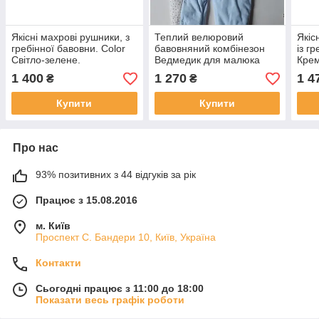
Якісні махрові рушники, з
Теплий велюровий
Якіс
гребінної бавовни. Color
бавовняний комбінезон
із г
Світло-зелене.
Ведмедик для малюка
Кре
Valypok Польща
1 400
1 270
1 4
₴
₴
Купити
Купити
Про нас
93% позитивних з 44 відгуків за рік
Працює з 15.08.2016
м. Київ
Проспект С. Бандери 10, Київ, Україна
Контакти
Сьогодні працює з 11:00 до 18:00
Показати весь графік роботи