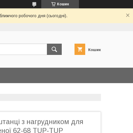
Кошик
ближчого робочого дня (сьогодні).
Кошик
 штанці з нагрудником для
ної 62-68 TUP-TUP