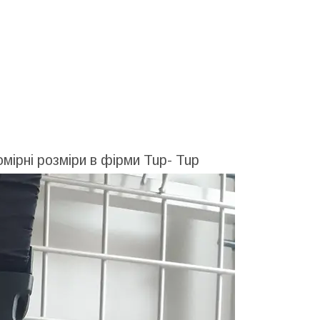
омірні розміри в фірми Tup- Tup