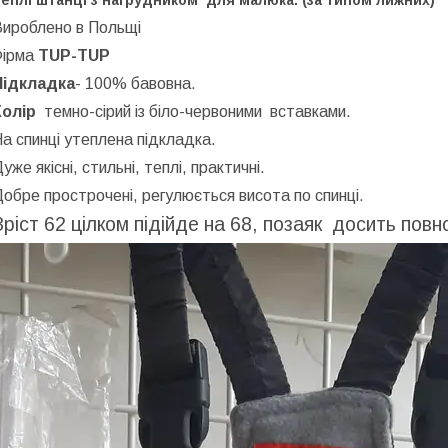
еплі штанці з нагрудником для малюка. (за типом лижних)
Вироблено в Польщі
Фірма
TUP-TUP
Підкладка
- 100% бавовна.
Колір
темно-сірий із біло-червоними вставками.
а спинці утеплена підкладка.
уже якісні, стильні, теплі, практичні.
обре прострочені, регулюється висота по спинці.
Зріст 62 цілком підійде на 68, позаяк досить повн