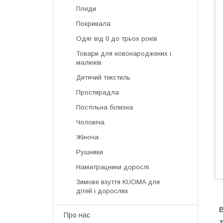
Пледи
Покривала
Одяг від 0 до трьох років
Товари для новонароджених і
малюків
Дитячий текстиль
Простирадла
Постільна білизна
Чоловіча
Жіноча
Рушники
Наматрацники дорослі.
Зимове взуття KUOMA для
дітей і дорослих
Про нас