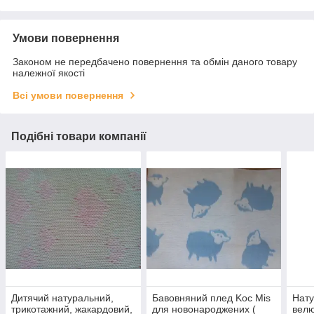
Умови повернення
Законом не передбачено повернення та обмін даного товару
належної якості
Всі умови повернення
Подібні товари компанії
Дитячий натуральний,
Бавовняний плед Koc Mis
Нату
трикотажний, жакардовий,
для новонароджених (
велю