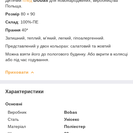
Bobas
Дитячий
плед
для новонароджених, виробництва
Польща.
Розмір
80 × 90
Склад
: 100%-ПЕ
Прання
40*
Затишний, теплий, м'який, легкий, гіпоалергенний.
Представлений у двох кольорах: салатовий та жовтий
Можна взяти його до пологового будинку. Або вкрити в колясці
або під час годування.
Приховати
Характеристики
Основні
Виробник
Bobas
Стать
Унісекс
Матеріал
Поліестер