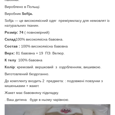
Вироблено в Польщі.
Виробник
Sofija.
Sofija — це високоякісний одяг преміумкласу для немовлят із
натуральних тканин.
Розмір: 74
( повномірний)
Склад
100% високоякісна бавовна.
Состав :
100% високоякісна бавовна
Верх:
81 бавовна + 19 ПЭ. Велюр.
К телу
100% бавовна
Колір
: кремовий. вершковий з оздобленням, вишивкою.
Виготовлений бездоганно.
До комплекту входить 2 предмета: : подовжені повзунки з
кишеньками + жакет.
Жакет має бавовняну підкладку.
. Ваш дитина буде в ньому чарівною.