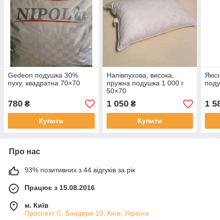
Gedeon подушка 30%
Напівпухова, висока,
Якіс
пуху, квадратна 70×70
пружна подушка 1 000 г
поду
50×70
780
1 050
1 5
₴
₴
Купити
Купити
Про нас
93% позитивних з 44 відгуків за рік
Працює з 15.08.2016
м. Київ
Проспект С. Бандери 10, Київ, Україна