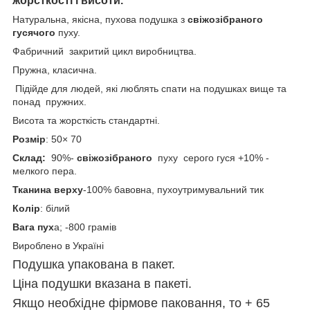
жорсткості і висоти.
Натуральна, якісна, пухова подушка з
свіжозібраного
гусячого
пуху.
Фабричний закритий цикл виробництва.
Пружна, класична.
Підійде для людей, які люблять спати на подушках вище та
понад пружних.
Висота та жорсткість стандартні.
Розмір
: 50× 70
Склад:
90%-
свіжозібраного
пуху серого гуся +10% -
мелкого пера.
Тканина верху
-100% бавовна, пухоутримувальний тик
Колір
: білий
Вага пух
а; -800 грамів
Вироблено в Україні
Подушка упакована в пакет.
Ціна подушки вказана в пакеті.
Якщо необхідне фірмове паковання, то + 65