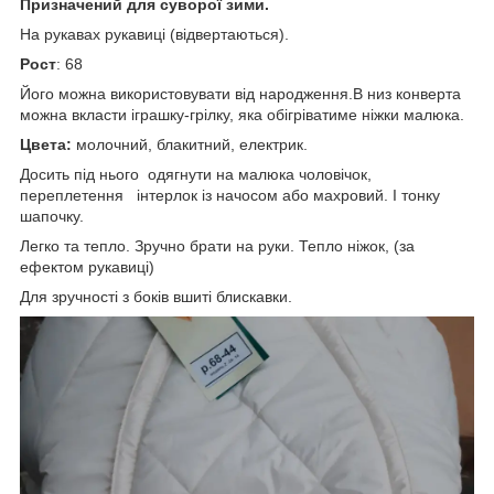
Призначений для суворої зими.
На рукавах рукавиці (відвертаються).
Рост
: 68
Його можна використовувати від народження.В низ конверта
можна вкласти іграшку-грілку, яка обігріватиме ніжки малюка.
Цвета:
молочний, блакитний, електрик.
Досить під нього одягнути на малюка чоловічок,
переплетення інтерлок із начосом або махровий. І тонку
шапочку.
Легко та тепло. Зручно брати на руки. Тепло ніжок, (за
ефектом рукавиці)
Для зручності з боків вшиті блискавки.