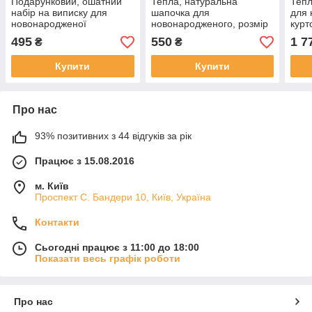
Подарунковий, ошатний
Тепла, натуральна
Тепл
набір на виписку для
шапочка для
для 
новонародженої
новонародженого, розмір
курт
"Принцеса" (Miniworld
40 — 42
нагр
495
550
1 7
₴
₴
62-
Купити
Купити
Про нас
93% позитивних з 44 відгуків за рік
Працює з 15.08.2016
м. Київ
Проспект С. Бандери 10, Київ, Україна
Контакти
Сьогодні працює з 11:00 до 18:00
Показати весь графік роботи
Про нас