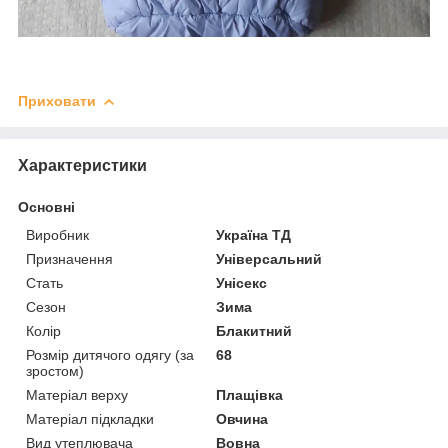
Приховати
Характеристики
Основні
Виробник
Україна ТД
Призначення
Універсальний
Стать
Унісекс
Сезон
Зима
Колір
Блакитний
Розмір дитячого одягу (за
68
зростом)
Матеріал верху
Плащівка
Матеріал підкладки
Овчина
Вид утеплювача
Вовна