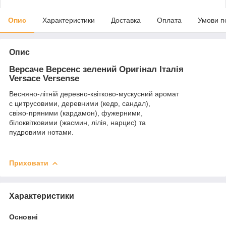
Опис
Характеристики
Доставка
Оплата
Умови п
Опис
Версаче Версенс зелений Оригінал Італія
Versace Versense
Весняно-літній деревно-квітково-мускусний аромат
c цитрусовими, деревними (кедр, сандал),
свіжо-пряними (кардамон), фужерними,
білоквітковими (жасмин, лілія, нарцис) та
пудровими нотами.
Приховати
Характеристики
Основні