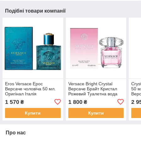
Подібні товари компанії
Eros Versace Ерос
Versace Bright Crystal
Crys
Версаче чоловіча 50 мл.
Версаче Брайт Кристал
50 м
Оригінал Італія
Рожевий Туалетна вода
Вер
Оригінал 30 мл.
Ориг
1 570
1 800
2 9
₴
₴
Купити
Купити
Про нас