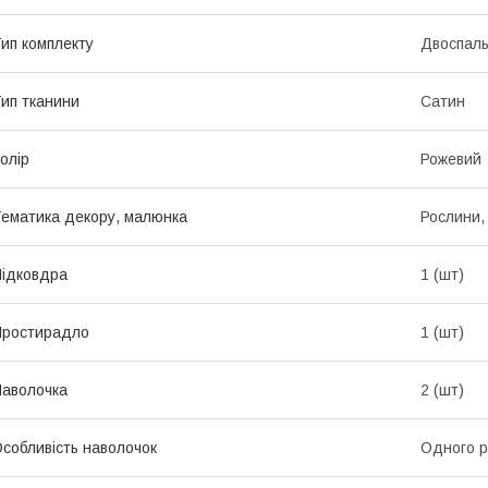
ип комплекту
Двоспал
ип тканини
Сатин
олір
Рожевий
ематика декору, малюнка
Рослини, 
ідковдра
1 (шт)
Простирадло
1 (шт)
аволочка
2 (шт)
собливість наволочок
Одного р