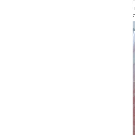
П
ц
Я