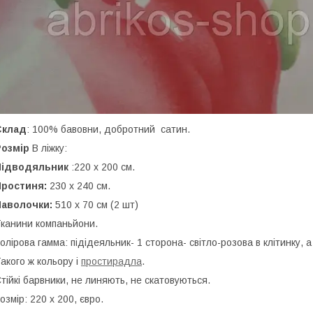
Склад
: 100% бавовни, добротний сатин.
Розмір
В ліжку:
Підводяльник
:220 х 200 см.
Простиня:
230 х 240 см.
Наволочки:
510 х 70 см (2 шт)
канини компаньйони.
олірова гамма: підідеяльник- 1 сторона- світло-розова в клітинку,
акого ж кольору і
простирадла
.
тійкі барвники, не линяють, не скатовуються.
озмір: 220 x 200, євро.