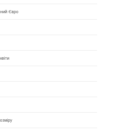
ьний Євро
квіти
озміру