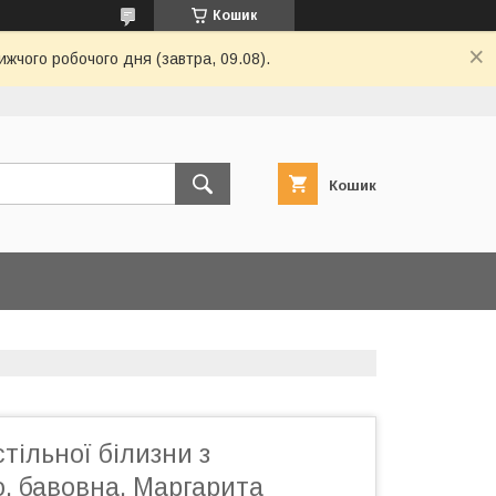
Кошик
ижчого робочого дня (завтра, 09.08).
Кошик
тільної білизни з
, бавовна, Маргарита