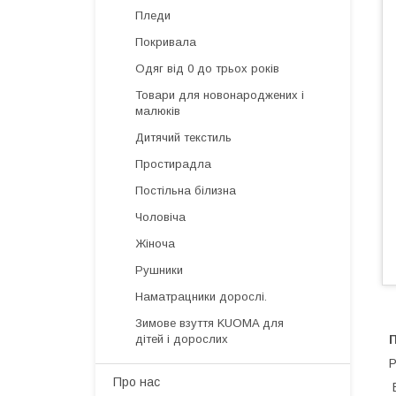
Пледи
Покривала
Одяг від 0 до трьох років
Товари для новонароджених і
малюків
Дитячий текстиль
Простирадла
Постільна білизна
Чоловіча
Жіноча
Рушники
Наматрацники дорослі.
Зимове взуття KUOMA для
дітей і дорослих
Р
Про нас
В