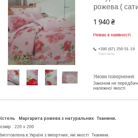
рожева ( сат
1 940 ₴
Немає в наявності
+380 (67) 250-51-19
Текстиль
Законом не передбач
належної якості
Пістель Маргарита рожева з натуральних Тканини.
озмір : 220 x 200
иготовлена в Україні з імпортних, які якості Тканини.