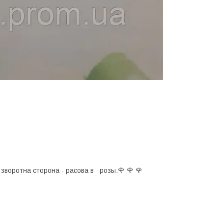
 а зворотна сторона - расова в розы.🌹 🌹 🌹