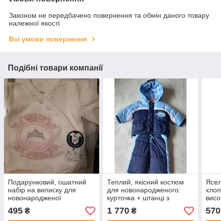
Законом не передбачено повернення та обмін даного товару
належної якості
Всі умови повернення
Подібні товари компанії
Подарунковий, ошатний
Теплий, якісний костюм
Ясел
набір на виписку для
для новонародженого:
хлоп
новонародженої
курточка + штанці з
висо
"Принцеса" (Miniworld
нагрудником для хлопчика
(Sofi
495
1 770
570
₴
₴
62-68 TUP-TUP