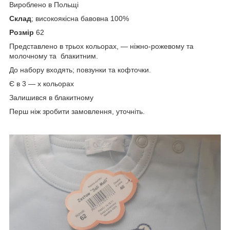
Вироблено в Польщі
Склад
; високоякісна бавовна 100%
Розмір
62
Представлено в трьох кольорах, — ніжно-рожевому та
молочному та блакитним.
До набору входять; повзунки та кофточки.
Є в 3 — х кольорах
Залишився в блакитному
Перш ніж зробити замовлення, уточніть.