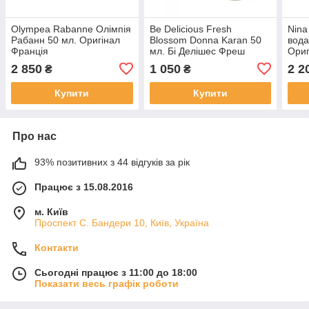
Olympea Rabanne Олімпія
Be Delicious Fresh
Nina
Рабанн 50 мл. Оригінал
Blossom Donna Karan 50
вода
Франція
мл. Бі Делішес Фреш
Ориг
Блоссум Донна Каран
2 850
1 050
2 2
₴
₴
Купити
Купити
Про нас
93% позитивних з 44 відгуків за рік
Працює з 15.08.2016
м. Київ
Проспект С. Бандери 10, Київ, Україна
Контакти
Сьогодні працює з 11:00 до 18:00
Показати весь графік роботи