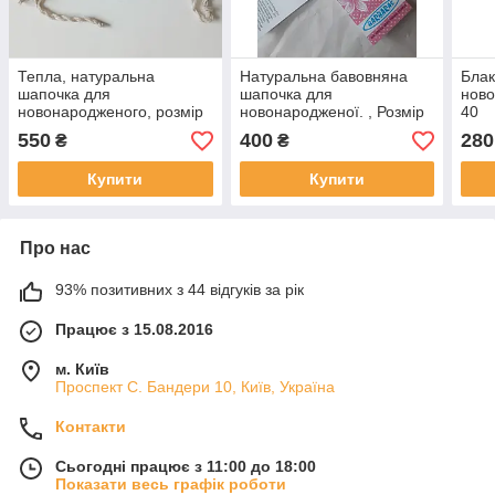
Тепла, натуральна
Натуральна бавовняна
Блак
шапочка для
шапочка для
ново
новонародженого, розмір
новонародженої. , Розмір
40
40 — 42
44
550
400
280
₴
₴
Купити
Купити
Про нас
93% позитивних з 44 відгуків за рік
Працює з 15.08.2016
м. Київ
Проспект С. Бандери 10, Київ, Україна
Контакти
Сьогодні працює з 11:00 до 18:00
Показати весь графік роботи