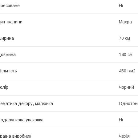
ресоване
Ні
ип тканини
Махра
Ширина
70 см
Довжина
140 см
ільність
450 г/м2
олір
Чорний
ематика декору, малюнка
Однотон
одарункова упаковка
Ні
раїна виробник
Чехія