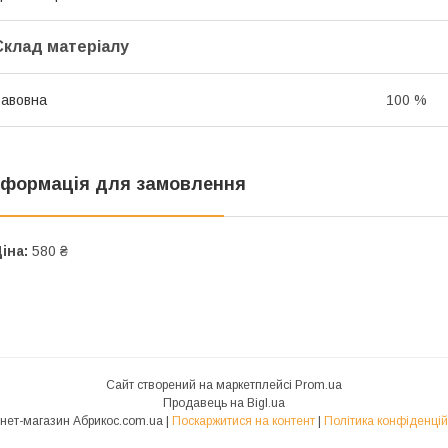
Склад матеріалу
авовна
100 %
нформація для замовлення
іна:
580 ₴
Сайт створений на маркетплейсі
Prom.ua
Продавець на Bigl.ua
Інтернет-магазин Абрикос.com.ua |
Поскаржитися на контент
|
Політика конфіденцій