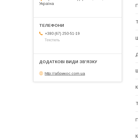
Україна
П
Т
+380 (67) 250-51-19
Текстиль
Щ
http://абрикос.com.ua
К
Т
П
К