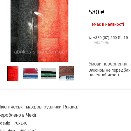
580 ₴
Немає в наявності
+380 (67) 250-51-19
Текстиль
Законом не передбач
належної якості
кісні чеські, махрові
рушники
Rujana.
ироблено в Чехії.
озмір : 70х140