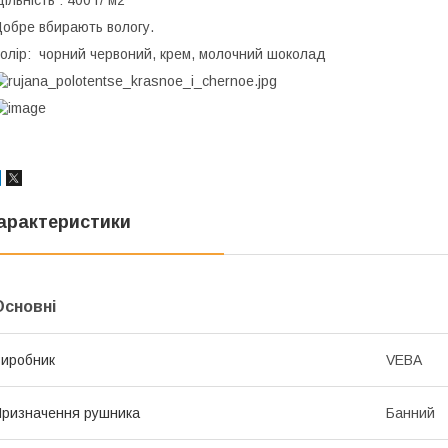
ільність : 400 г/ м2
обре вбирають вологу.
олір: чорний червоний, крем, молочний шоколад
арактеристики
Основні
иробник
VEBA
ризначення рушника
Банний