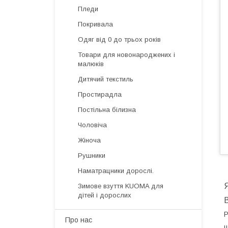
Пледи
Покривала
Одяг від 0 до трьох років
Товари для новонароджених і
малюків
Дитячий текстиль
Простирадла
Постільна білизна
Чоловіча
Жіноча
Рушники
Наматрацники дорослі.
Я
Зимове взуття KUOMA для
дітей і дорослих
В
Р
Про нас