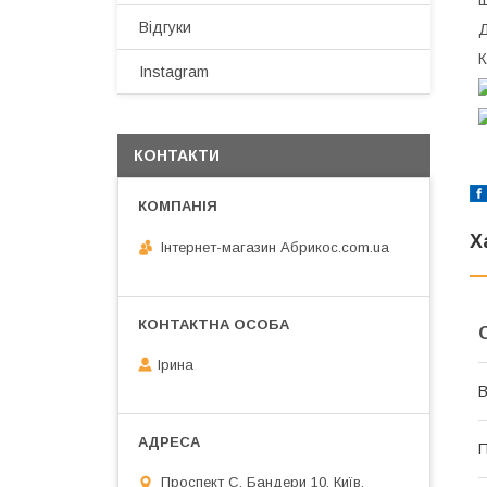
Щ
Відгуки
Д
К
Instagram
КОНТАКТИ
Х
Інтернет-магазин Абрикос.com.ua
Ірина
В
П
Проспект С. Бандери 10, Київ,