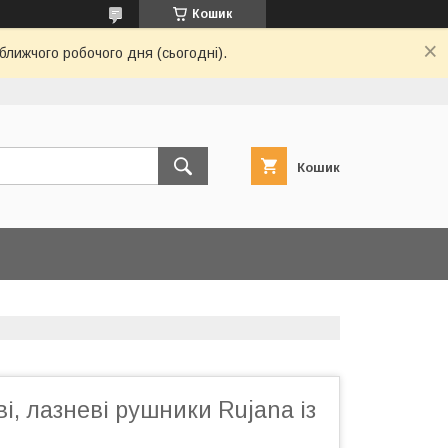
Кошик
ближчого робочого дня (сьогодні).
Кошик
ві, лазневі рушники Rujana із