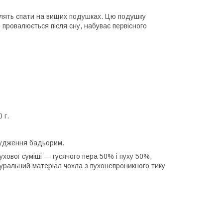
блять спати на вищих подушках. Цю подушку
е провалюється після сну, набуває первісного
 г.
будження бадьорим.
ової суміші — гусячого пера 50% і пуху 50%,
туральний матеріал чохла з пухонепроникного тику