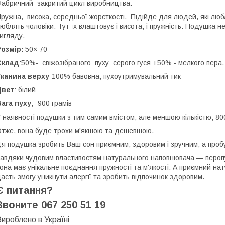
абричний закритий цикл виробництва.
ружна, висока, середньої жорсткості. Підійде для людей, які лю
юблять чоловіки. Тут їх влаштовує і висота, і пружність. Подушка н
игляду.
озмір:
50× 70
Склад
:50%- свіжозібраного пуху серого гуся +50% - мелкого пера.
Тканина верху
-100% бавовна, пухоутримувальний тик
Цве
т: білий
ага пуху
; -900 грамів
 наявності подушки з тим самим вмістом, але меншою кількістю, 800
тже, вона буде трохи м'якшою та дешевшою.
я подушка зробить Ваш сон приємним, здоровим і зручним, а про
авдяки чудовим властивостям натурального наповнювача — перопух
она має унікальне поєднання пружності та м'якості. А приємний на
асть змогу уникнути алергії та зробить відпочинок здоровим.
Є питання?
Звоните 067 250 51 19
Вироблено в Україні