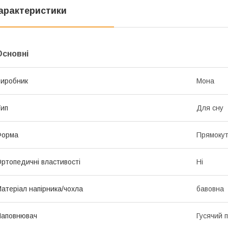
арактеристики
Основні
иробник
Мона
ип
Для сну
Форма
Прямоку
ртопедичні властивості
Ні
атеріал напірника/чохла
бавовна
Наповнювач
Гусячий 