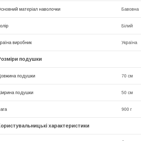
сновний матеріал наволочки
Бавовна
олір
Білий
раїна виробник
Україна
Розміри подушки
овжина подушки
70 см
Ширина подушки
50 см
ага
900 г
Користувальницькі характеристики