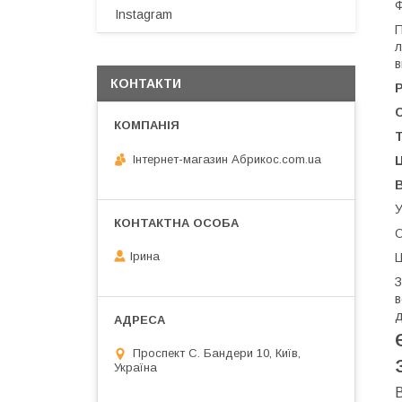
Ф
Instagram
П
л
в
КОНТАКТИ
Р
Інтернет-магазин Абрикос.com.ua
В
У
О
Ірина
Ц
З
в
д
Проспект С. Бандери 10, Київ,
Україна