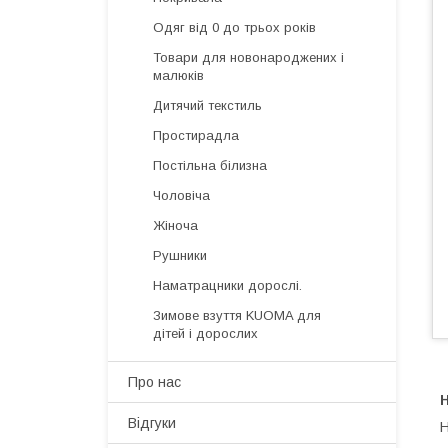
Одяг від 0 до трьох років
Товари для новонароджених і
малюків
Дитячий текстиль
Простирадла
Постільна білизна
Чоловіча
Жіноча
Рушники
Наматрацники дорослі.
Зимове взуття KUOMA для
дітей і дорослих
Про нас
Н
Відгуки
Н